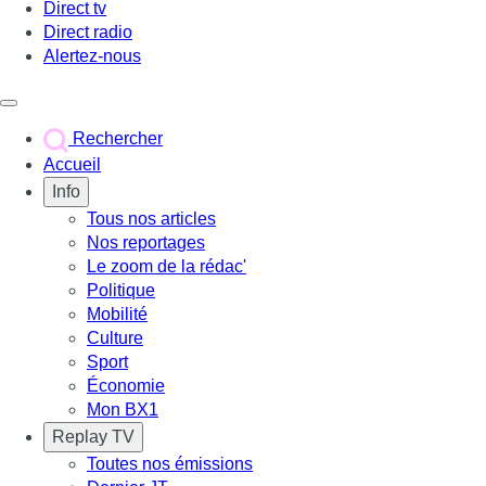
Direct tv
Direct radio
Alertez-nous
Déclencher le menu
Rechercher
Accueil
Info
Tous nos articles
Nos reportages
Le zoom de la rédac'
Politique
Mobilité
Culture
Sport
Économie
Mon BX1
Replay TV
Toutes nos émissions