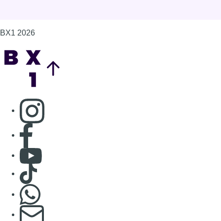
BX1 2026
Back to top
Consulter page Instagram
Consulter page Facebook
Consulter Youtube
Consulter TikTok
Nous rejoindre sur Whatsapp
S'abonner à notre newsletter