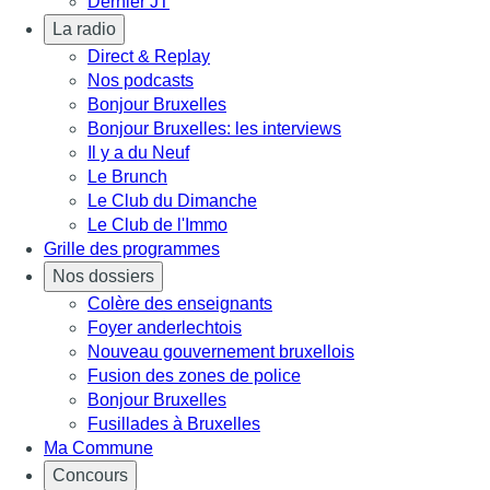
Dernier JT
La radio
Direct & Replay
Nos podcasts
Bonjour Bruxelles
Bonjour Bruxelles: les interviews
Il y a du Neuf
Le Brunch
Le Club du Dimanche
Le Club de l'Immo
Grille des programmes
Nos dossiers
Colère des enseignants
Foyer anderlechtois
Nouveau gouvernement bruxellois
Fusion des zones de police
Bonjour Bruxelles
Fusillades à Bruxelles
Ma Commune
Concours