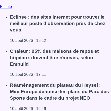
Fil info
Eclipse : des sites Internet pour trouver le
meilleur poste d’observation près de chez
vous
10 août 2026 - 19:12
Lire l'article Eclipse : des sites Internet pour trouver le 
Chaleur : 95% des maisons de repos et
hôpitaux doivent être rénovés, selon
Embuild
10 août 2026 - 17:11
Lire l'article Chaleur : 95% des maisons de repos et hôpi
Réaménagement du plateau du Heysel :
Mini-Europe dénonce les plans du Parc des
Sports dans le cadre du projet NEO
10 août 2026 - 16:49