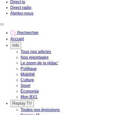
Direct tv
Direct radio
Alertez-nous
Déclencher le menu
Rechercher
Accueil
Info
Tous nos articles
Nos reportages
Le zoom de la rédac'
Politique
Mobilité
Culture
Sport
Économie
Mon BX1
Replay TV
Toutes nos émissions