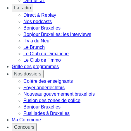
Dernier JT
La radio
Direct & Replay
Nos podcasts
Bonjour Bruxelles
Bonjour Bruxelles: les interviews
Il y a du Neuf
Le Brunch
Le Club du Dimanche
Le Club de l'Immo
Grille des programmes
Nos dossiers
Colère des enseignants
Foyer anderlechtois
Nouveau gouvernement bruxellois
Fusion des zones de police
Bonjour Bruxelles
Fusillades à Bruxelles
Ma Commune
Concours