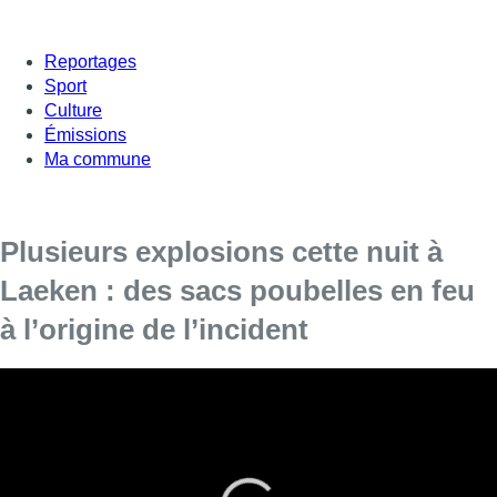
Reportages
Sport
Culture
Émissions
Ma commune
Plusieurs explosions cette nuit à
Laeken : des sacs poubelles en feu
à l’origine de l’incident
Les riverains de la rue du Champ de l’Eglise ont été
réveillés cette nuit par plusieurs détonations.
La rue du Champ de l’Eglise, à
Laeken
, a été secouée cette
nuit par plusieurs explosions. C’est ce qu’a confirmé la police