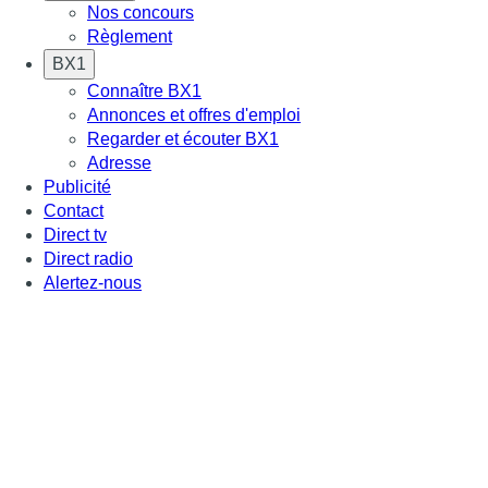
Nos concours
Règlement
BX1
Connaître BX1
Annonces et offres d'emploi
Regarder et écouter BX1
Adresse
Publicité
Contact
Direct tv
Direct radio
Alertez-nous