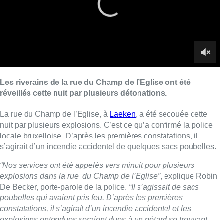
locale bruxelloise. D’après les premières constatations, il
s’agirait d’un incendie accidentel de quelques sacs poubelles.
“Nos services ont été appelés vers minuit pour plusieurs
explosions dans la rue du Champ de l’Eglise”
, explique Robin
De Becker, porte-parole de la police.
“Il s’agissait de sacs
poubelles qui avaient pris feu. D’après les premières
constatations, il s’agirait d’un incendie accidentel et les
explosions entendues seraient dues à un pétard se trouvant
dans ce même sac poubelle, en combinaison avec des
détergents ménagers.”
► Lire aussi |
Le gouvernement bruxellois prend des
mesures pour assurer les collectes de déchets
L’incendie a été rapidement maîtrisé, mais il a tout de même
causé quelques dégâts à la façade d’une habitation et à un
véhicule en stationnement. L’enquête est toujours en cours,
selon la police.
Belga – Photo : BX1