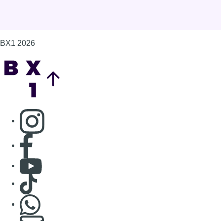
BX1 2026
Back to top
Consulter page Instagram
Consulter page Facebook
Consulter Youtube
Consulter TikTok
Nous rejoindre sur Whatsapp
S'abonner à notre newsletter