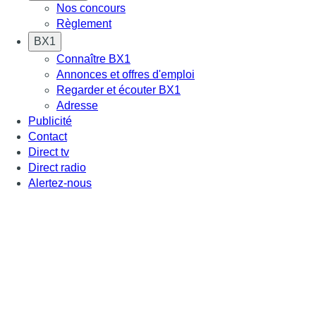
Nos concours
Règlement
BX1
Connaître BX1
Annonces et offres d'emploi
Regarder et écouter BX1
Adresse
Publicité
Contact
Direct tv
Direct radio
Alertez-nous