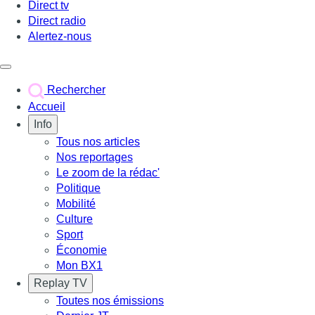
Direct tv
Direct radio
Alertez-nous
Déclencher le menu
Rechercher
Accueil
Info
Tous nos articles
Nos reportages
Le zoom de la rédac'
Politique
Mobilité
Culture
Sport
Économie
Mon BX1
Replay TV
Toutes nos émissions