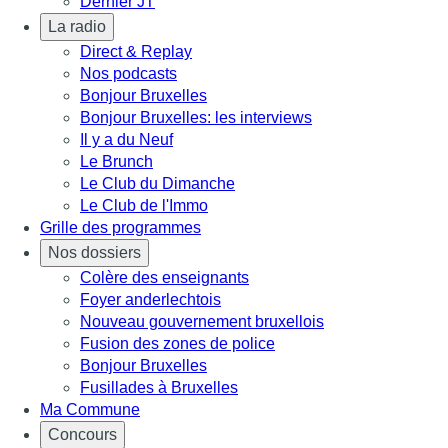
Dernier JT
La radio
Direct & Replay
Nos podcasts
Bonjour Bruxelles
Bonjour Bruxelles: les interviews
Il y a du Neuf
Le Brunch
Le Club du Dimanche
Le Club de l'Immo
Grille des programmes
Nos dossiers
Colère des enseignants
Foyer anderlechtois
Nouveau gouvernement bruxellois
Fusion des zones de police
Bonjour Bruxelles
Fusillades à Bruxelles
Ma Commune
Concours