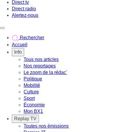
Direct tv
Direct radio
Alertez-nous
Déclencher le menu
Rechercher
Accueil
Info
Tous nos articles
Nos reportages
Le zoom de la rédac'
Politique
Mobilité
Culture
Sport
Économie
Mon BX1
Replay TV
Toutes nos émissions