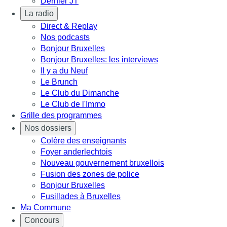
Dernier JT
La radio
Direct & Replay
Nos podcasts
Bonjour Bruxelles
Bonjour Bruxelles: les interviews
Il y a du Neuf
Le Brunch
Le Club du Dimanche
Le Club de l'Immo
Grille des programmes
Nos dossiers
Colère des enseignants
Foyer anderlechtois
Nouveau gouvernement bruxellois
Fusion des zones de police
Bonjour Bruxelles
Fusillades à Bruxelles
Ma Commune
Concours