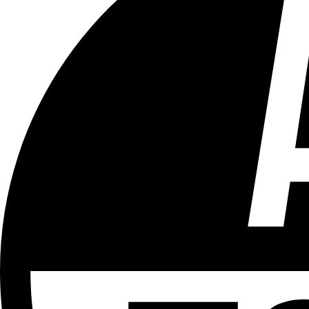
Tous les âges
Aucun contenu préjudiciable.
Plus d'explications sur ce classement
ÉMISSION
Vivre Ici - Le 22h30
Partager l'émission
Facebook
Twitter
WhatsApp
Share