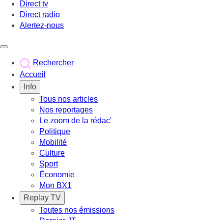
Direct tv
Direct radio
Alertez-nous
Déclencher le menu
Rechercher
Accueil
Info
Tous nos articles
Nos reportages
Le zoom de la rédac'
Politique
Mobilité
Culture
Sport
Économie
Mon BX1
Replay TV
Toutes nos émissions