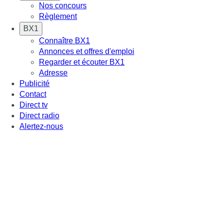
Nos concours
Règlement
BX1
Connaître BX1
Annonces et offres d'emploi
Regarder et écouter BX1
Adresse
Publicité
Contact
Direct tv
Direct radio
Alertez-nous