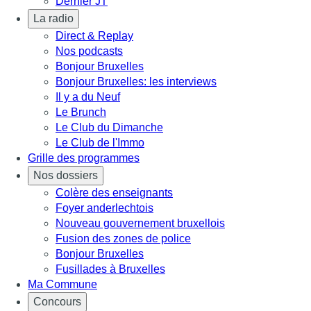
Dernier JT
La radio
Direct & Replay
Nos podcasts
Bonjour Bruxelles
Bonjour Bruxelles: les interviews
Il y a du Neuf
Le Brunch
Le Club du Dimanche
Le Club de l'Immo
Grille des programmes
Nos dossiers
Colère des enseignants
Foyer anderlechtois
Nouveau gouvernement bruxellois
Fusion des zones de police
Bonjour Bruxelles
Fusillades à Bruxelles
Ma Commune
Concours