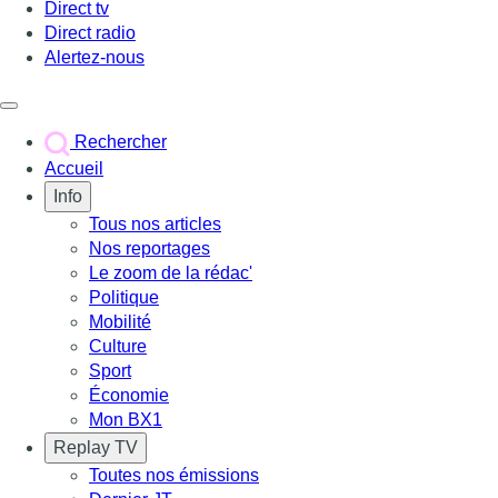
Direct tv
Direct radio
Alertez-nous
Déclencher le menu
Rechercher
Accueil
Info
Tous nos articles
Nos reportages
Le zoom de la rédac'
Politique
Mobilité
Culture
Sport
Économie
Mon BX1
Replay TV
Toutes nos émissions