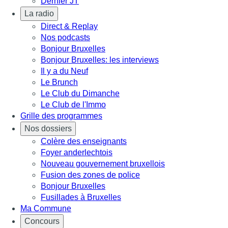
Dernier JT
La radio
Direct & Replay
Nos podcasts
Bonjour Bruxelles
Bonjour Bruxelles: les interviews
Il y a du Neuf
Le Brunch
Le Club du Dimanche
Le Club de l'Immo
Grille des programmes
Nos dossiers
Colère des enseignants
Foyer anderlechtois
Nouveau gouvernement bruxellois
Fusion des zones de police
Bonjour Bruxelles
Fusillades à Bruxelles
Ma Commune
Concours