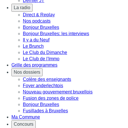
Dernier JT
La radio
Direct & Replay
Nos podcasts
Bonjour Bruxelles
Bonjour Bruxelles: les interviews
Il y a du Neuf
Le Brunch
Le Club du Dimanche
Le Club de l'Immo
Grille des programmes
Nos dossiers
Colère des enseignants
Foyer anderlechtois
Nouveau gouvernement bruxellois
Fusion des zones de police
Bonjour Bruxelles
Fusillades à Bruxelles
Ma Commune
Concours