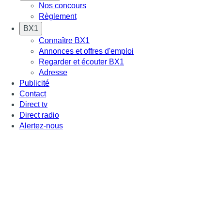
Nos concours
Règlement
BX1
Connaître BX1
Annonces et offres d'emploi
Regarder et écouter BX1
Adresse
Publicité
Contact
Direct tv
Direct radio
Alertez-nous