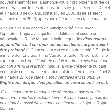
écologiste concernant le retardement de la fermeture de Doel 3
et Tihange 2. “
À ce stade, c’est 2 centrales et pas plus.
Si
Engie nous dit que c’est possible, on verra ce qu’il en est.
”
“
C’est important de découpler le débat sur le prix et sur le
nucléaire. Tous les réacteurs tournent à plein pot et jamais les
prix n’ont été aussi élevés donc ce n’est pas lié
” ajoute Rajae
Maouane.
“
Ce que nous voulons, c’est faire en sorte que chaque ménage,
PME, association puisse avoir de l’électricité en suffisance
sans blackout ou panne. Nous voulons à long terme avoir un
parc énergétique le plus propre possible.”
La vice-présidente
appuie sur l’urgence d’aider les personnes en difficulté pour
payer leurs factures
. “Il faut savoir comment faire en sorte de
devenir indépendants énergétiquement.
Si on avait fait le shift
énergétique il y a quelques années, on serait aujourd’hui
nettement moins dépendants d’énergies fossiles et de la
Russie.
C’est une leçon pour la suite. C’est important pour être
indépendants des grandes puissances étrangères et ça fait du