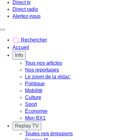
Direct tv
Direct radio
Alertez-nous
Déclencher le menu
Rechercher
Accueil
Info
Tous nos articles
Nos reportages
Le zoom de la rédac'
Politique
Mobilité
Culture
Sport
Économie
Mon BX1
Replay TV
Toutes nos émissions