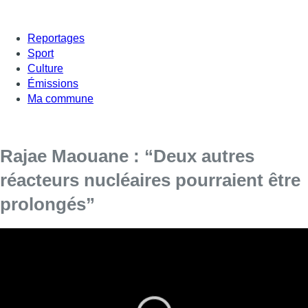
Reportages
Sport
Culture
Émissions
Ma commune
Rajae Maouane : “Deux autres
réacteurs nucléaires pourraient être
prolongés”
Invitée dans +d’Actu, la coprésidente d’Écolo,
Rajae Maouane, ne ferme par la porte à la
prolongation d’autres centrales nucléaires que
Tihange 3 et Doel 4.