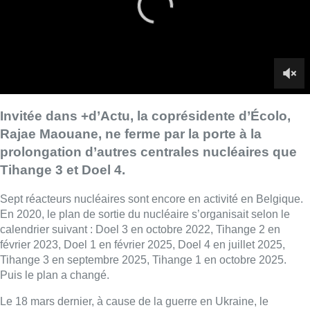
Sept réacteurs nucléaires sont encore en activité en Belgique.
En 2020, le plan de sortie du nucléaire s’organisait selon le
calendrier suivant : Doel 3 en octobre 2022, Tihange 2 en
février 2023, Doel 1 en février 2025, Doel 4 en juillet 2025,
Tihange 3 en septembre 2025, Tihange 1 en octobre 2025.
Puis le plan a changé.
Le 18 mars dernier, à cause de la guerre en Ukraine, le
gouvernement fédéral a annoncé vouloir prolonger la durée de
vie opérationnelle des deux réacteurs les plus récents : Doel 4
et Tihange 3 de dix ans, soit jusqu’en 2035. Ils ne seraient
rallumés qu’en 2026, après avoir été remis en état de marche.
À ce jour, seul un accord de principe a été signé avec
l’opérateur Engie avec qui les modalités sont encore en
négociations. Rajae Maouane indique que “
les discussions
aujourd’hui sont sur deux autres réacteurs qui pourraient
être prolongés
“. C’est en tout cas ce qu’a demandé à Engie la
ministre de l’Énergie, Tinne Van der Straeten (Groen), dans le
cadre du plan hiver. “
L’opérateur doit rendre un avis technique
dont on attend la réaction
” indique la vice-présidente du parti