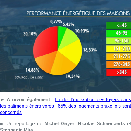
►
À revoir également
:
Limiter l’indexation des loyers dan
les bâtiments énergivores : 65% des logements bruxellois sont
concernés
■ Un reportage de
Michel Geyer
,
Nicolas Scheenaerts
e
Stéphanie Mira
Lire aussi :
Les prix de l’électricité en Belgique
parmi les plus élevés de l’Union
européenne