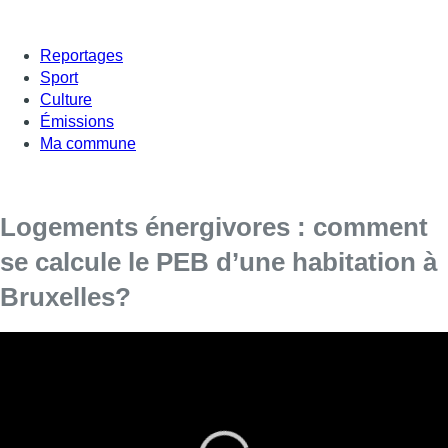
Reportages
Sport
Culture
Émissions
Ma commune
Logements énergivores : comment
se calcule le PEB d’une habitation à
Bruxelles?
Mesurer l’épaisseur du mur, rajouter un
thermostat d’ambiance, de nombreuses
analyses et solutions sont possibles pour limiter
sa consommation.