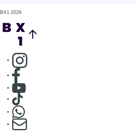
Consulter Youtube
Consulter TikTok
Nous rejoindre sur Whatsapp
S'abonner à notre newsletter
Connaître BX1
Publicité
Offres d'emploi
Contact
Mentions légales
Politique de cookies (UE)
Gérer les cookies