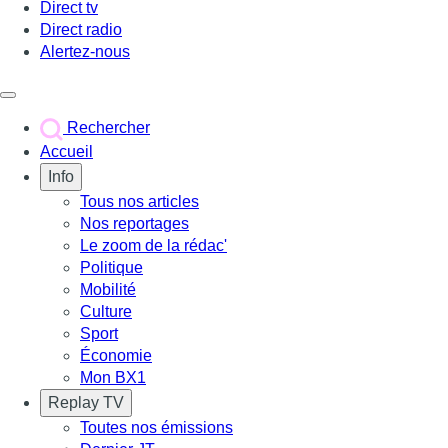
Direct tv
Direct radio
Alertez-nous
Déclencher le menu
Rechercher
Accueil
Info
Tous nos articles
Nos reportages
Le zoom de la rédac'
Politique
Mobilité
Culture
Sport
Économie
Mon BX1
Replay TV
Toutes nos émissions