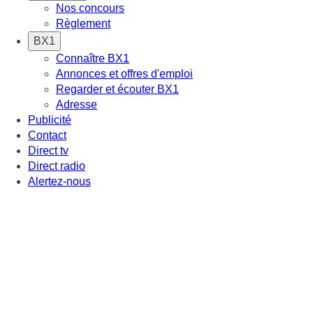
Nos concours
Règlement
BX1
Connaître BX1
Annonces et offres d'emploi
Regarder et écouter BX1
Adresse
Publicité
Contact
Direct tv
Direct radio
Alertez-nous