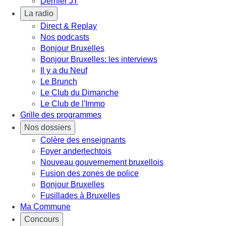
Dernier JT
La radio
Direct & Replay
Nos podcasts
Bonjour Bruxelles
Bonjour Bruxelles: les interviews
Il y a du Neuf
Le Brunch
Le Club du Dimanche
Le Club de l'Immo
Grille des programmes
Nos dossiers
Colère des enseignants
Foyer anderlechtois
Nouveau gouvernement bruxellois
Fusion des zones de police
Bonjour Bruxelles
Fusillades à Bruxelles
Ma Commune
Concours