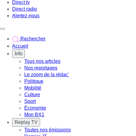
Direct tv
Direct radio
Alertez-nous
Déclencher le menu
Rechercher
Accueil
Info
Tous nos articles
Nos reportages
Le zoom de la rédac'
Politique
Mobilité
Culture
Sport
Économie
Mon BX1
Replay TV
Toutes nos émissions