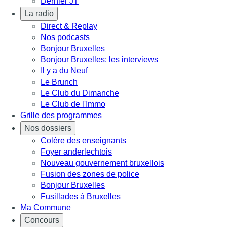
Dernier JT
La radio
Direct & Replay
Nos podcasts
Bonjour Bruxelles
Bonjour Bruxelles: les interviews
Il y a du Neuf
Le Brunch
Le Club du Dimanche
Le Club de l'Immo
Grille des programmes
Nos dossiers
Colère des enseignants
Foyer anderlechtois
Nouveau gouvernement bruxellois
Fusion des zones de police
Bonjour Bruxelles
Fusillades à Bruxelles
Ma Commune
Concours