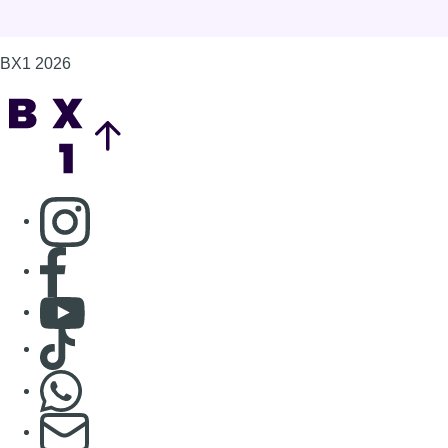
BX1 2026
Back to top
Consulter page Instagram
Consulter page Facebook
Consulter Youtube
Consulter TikTok
Nous rejoindre sur Whatsapp
S'abonner à notre newsletter