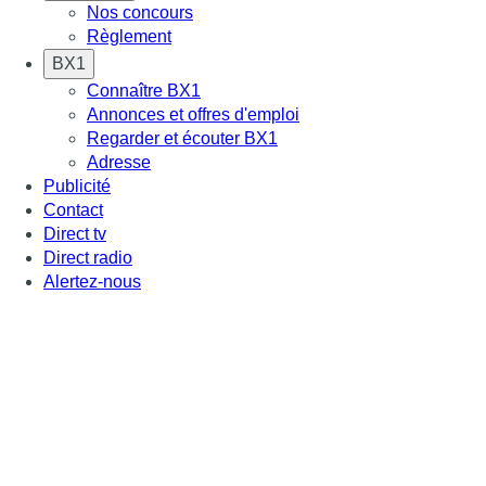
Nos concours
Règlement
BX1
Connaître BX1
Annonces et offres d'emploi
Regarder et écouter BX1
Adresse
Publicité
Contact
Direct tv
Direct radio
Alertez-nous