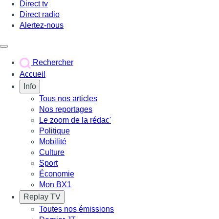
Direct tv
Direct radio
Alertez-nous
Déclencher le menu
Rechercher
Accueil
Info
Tous nos articles
Nos reportages
Le zoom de la rédac'
Politique
Mobilité
Culture
Sport
Économie
Mon BX1
Replay TV
Toutes nos émissions