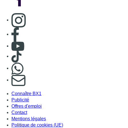
Consulter page Instagram
Consulter page Facebook
Consulter Youtube
Consulter TikTok
Nous rejoindre sur Whatsapp
S'abonner à notre newsletter
Connaître BX1
Publicité
Offres d'emploi
Contact
Mentions légales
Politique de cookies (UE)