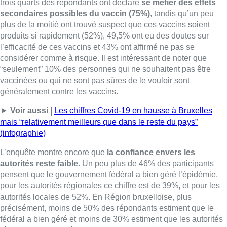
trois quarts des répondants ont déclaré
se méfier des effets
secondaires possibles du vaccin (75%)
, tandis qu’un peu
plus de la moitié ont trouvé suspect que ces vaccins soient
produits si rapidement (52%), 49,5% ont eu des doutes sur
l’efficacité de ces vaccins et 43% ont affirmé ne pas se
considérer comme à risque. Il est intéressant de noter que
“seulement” 10% des personnes qui ne souhaitent pas être
vaccinées ou qui ne sont pas sûres de le vouloir sont
généralement contre les vaccins.
►
Voir aussi |
Les chiffres Covid-19 en hausse à Bruxelles
mais “relativement meilleurs que dans le reste du pays”
(infographie)
L’enquête montre encore que
la confiance envers les
autorités reste faible
. U
n peu plus de 46% des participants
pensent
que le gouvernement fédéral a bien géré l’épidémie,
pour les autorités régionales ce
chiffre est de 39%, et pour les
autorités locales de 52%. En Région bruxelloise, plus
précisément, moins de 50% des répondants estiment que le
fédéral a bien géré et moins de 30% estiment que les autorités