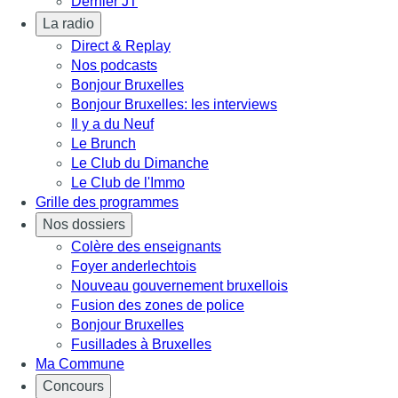
Dernier JT
La radio
Direct & Replay
Nos podcasts
Bonjour Bruxelles
Bonjour Bruxelles: les interviews
Il y a du Neuf
Le Brunch
Le Club du Dimanche
Le Club de l'Immo
Grille des programmes
Nos dossiers
Colère des enseignants
Foyer anderlechtois
Nouveau gouvernement bruxellois
Fusion des zones de police
Bonjour Bruxelles
Fusillades à Bruxelles
Ma Commune
Concours