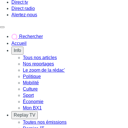
Direct tv
Direct radio
Alertez-nous
Déclencher le menu
Rechercher
Accueil
Info
Tous nos articles
Nos reportages
Le zoom de la rédac'
Politique
Mobilité
Culture
Sport
Économie
Mon BX1
Replay TV
Toutes nos émissions