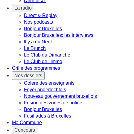
Dernier JT
La radio
Direct & Replay
Nos podcasts
Bonjour Bruxelles
Bonjour Bruxelles: les interviews
Il y a du Neuf
Le Brunch
Le Club du Dimanche
Le Club de l'Immo
Grille des programmes
Nos dossiers
Colère des enseignants
Foyer anderlechtois
Nouveau gouvernement bruxellois
Fusion des zones de police
Bonjour Bruxelles
Fusillades à Bruxelles
Ma Commune
Concours