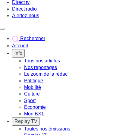
Direct tv
Direct radio
Alertez-nous
Déclencher le menu
Rechercher
Accueil
Info
Tous nos articles
Nos reportages
Le zoom de la rédac'
Politique
Mobilité
Culture
Sport
Économie
Mon BX1
Replay TV
Toutes nos émissions