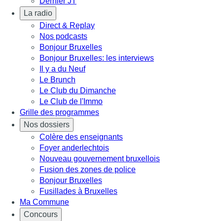
Dernier JT
La radio
Direct & Replay
Nos podcasts
Bonjour Bruxelles
Bonjour Bruxelles: les interviews
Il y a du Neuf
Le Brunch
Le Club du Dimanche
Le Club de l'Immo
Grille des programmes
Nos dossiers
Colère des enseignants
Foyer anderlechtois
Nouveau gouvernement bruxellois
Fusion des zones de police
Bonjour Bruxelles
Fusillades à Bruxelles
Ma Commune
Concours