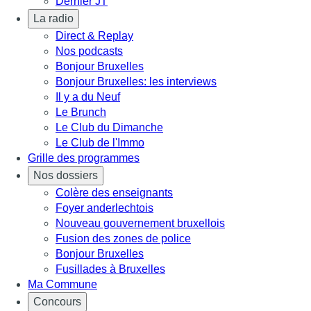
Dernier JT
La radio
Direct & Replay
Nos podcasts
Bonjour Bruxelles
Bonjour Bruxelles: les interviews
Il y a du Neuf
Le Brunch
Le Club du Dimanche
Le Club de l'Immo
Grille des programmes
Nos dossiers
Colère des enseignants
Foyer anderlechtois
Nouveau gouvernement bruxellois
Fusion des zones de police
Bonjour Bruxelles
Fusillades à Bruxelles
Ma Commune
Concours