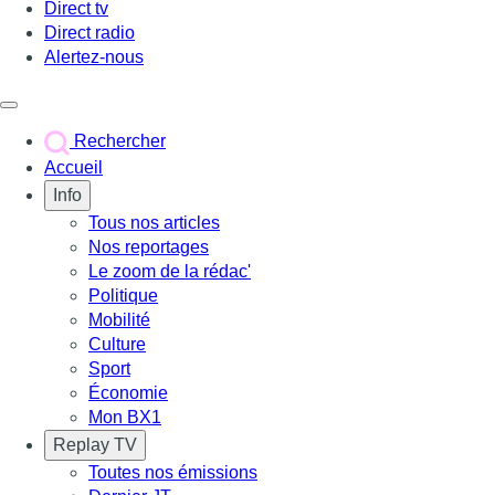
Direct tv
Direct radio
Alertez-nous
Déclencher le menu
Rechercher
Accueil
Info
Tous nos articles
Nos reportages
Le zoom de la rédac'
Politique
Mobilité
Culture
Sport
Économie
Mon BX1
Replay TV
Toutes nos émissions