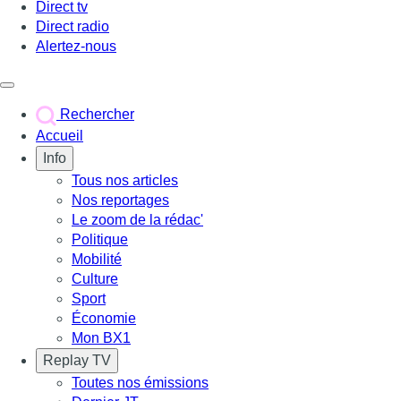
Direct tv
Direct radio
Alertez-nous
Déclencher le menu
Rechercher
Accueil
Info
Tous nos articles
Nos reportages
Le zoom de la rédac'
Politique
Mobilité
Culture
Sport
Économie
Mon BX1
Replay TV
Toutes nos émissions