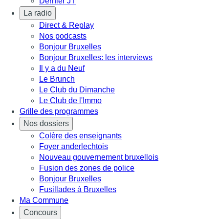
Dernier JT
La radio
Direct & Replay
Nos podcasts
Bonjour Bruxelles
Bonjour Bruxelles: les interviews
Il y a du Neuf
Le Brunch
Le Club du Dimanche
Le Club de l'Immo
Grille des programmes
Nos dossiers
Colère des enseignants
Foyer anderlechtois
Nouveau gouvernement bruxellois
Fusion des zones de police
Bonjour Bruxelles
Fusillades à Bruxelles
Ma Commune
Concours