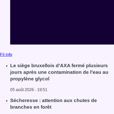
Fil info
Le siège bruxellois d’AXA fermé plusieurs
jours après une contamination de l’eau au
propylène glycol
05 août 2026 - 19:51
Lire l'article Le siège bruxellois d’AXA fermé plusieurs j
Sécheresse : attention aux chutes de
branches en forêt