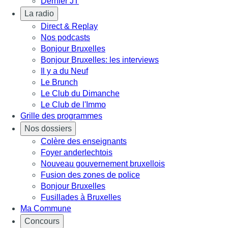
Dernier JT
La radio
Direct & Replay
Nos podcasts
Bonjour Bruxelles
Bonjour Bruxelles: les interviews
Il y a du Neuf
Le Brunch
Le Club du Dimanche
Le Club de l'Immo
Grille des programmes
Nos dossiers
Colère des enseignants
Foyer anderlechtois
Nouveau gouvernement bruxellois
Fusion des zones de police
Bonjour Bruxelles
Fusillades à Bruxelles
Ma Commune
Concours