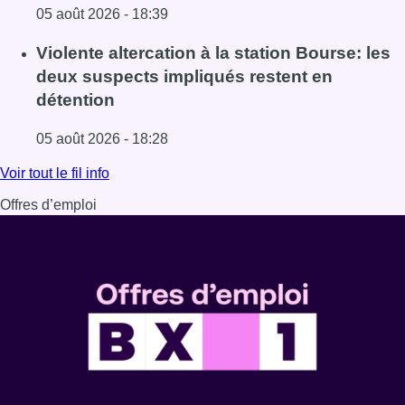
05 août 2026 - 18:39
Lire l'article Sécheresse : attention aux chutes de branche
Violente altercation à la station Bourse: les
deux suspects impliqués restent en
détention
05 août 2026 - 18:28
Lire l'article Violente altercation à la station Bourse: les
Voir tout le fil info
Offres d’emploi