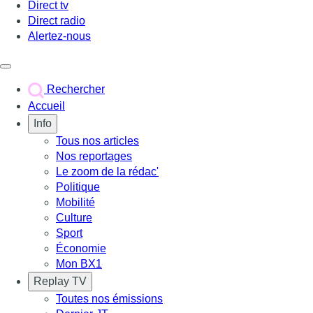
Direct tv
Direct radio
Alertez-nous
Déclencher le menu
Rechercher
Accueil
Info
Tous nos articles
Nos reportages
Le zoom de la rédac'
Politique
Mobilité
Culture
Sport
Économie
Mon BX1
Replay TV
Toutes nos émissions