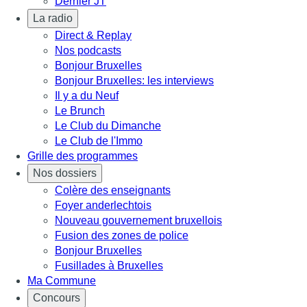
Dernier JT
La radio
Direct & Replay
Nos podcasts
Bonjour Bruxelles
Bonjour Bruxelles: les interviews
Il y a du Neuf
Le Brunch
Le Club du Dimanche
Le Club de l'Immo
Grille des programmes
Nos dossiers
Colère des enseignants
Foyer anderlechtois
Nouveau gouvernement bruxellois
Fusion des zones de police
Bonjour Bruxelles
Fusillades à Bruxelles
Ma Commune
Concours