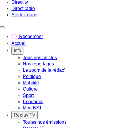
Direct tv
Direct radio
Alertez-nous
Déclencher le menu
Rechercher
Accueil
Info
Tous nos articles
Nos reportages
Le zoom de la rédac'
Politique
Mobilité
Culture
Sport
Économie
Mon BX1
Replay TV
Toutes nos émissions