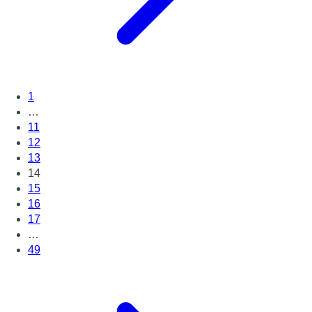
1
…
11
12
13
14
15
16
17
…
49
Page suivante