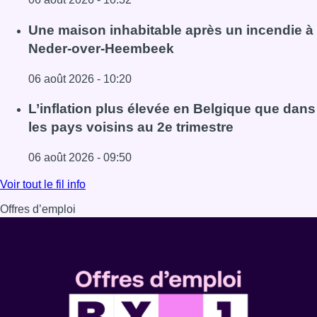
Lire l'article Une personne blessée après une chute de di
Une maison inhabitable après un incendie à
Neder-over-Heembeek
06 août 2026 - 10:20
Lire l'article Une maison inhabitable après un incendie
L’inflation plus élevée en Belgique que dans
les pays voisins au 2e trimestre
06 août 2026 - 09:50
Lire l'article L’inflation plus élevée en Belgique que dans 
Voir tout le fil info
Offres d’emploi