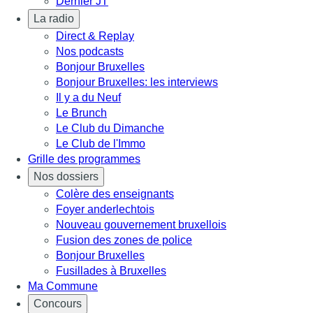
Dernier JT
La radio
Direct & Replay
Nos podcasts
Bonjour Bruxelles
Bonjour Bruxelles: les interviews
Il y a du Neuf
Le Brunch
Le Club du Dimanche
Le Club de l'Immo
Grille des programmes
Nos dossiers
Colère des enseignants
Foyer anderlechtois
Nouveau gouvernement bruxellois
Fusion des zones de police
Bonjour Bruxelles
Fusillades à Bruxelles
Ma Commune
Concours