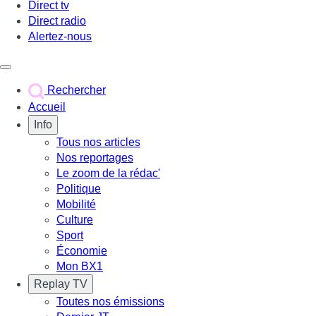
Direct tv
Direct radio
Alertez-nous
Déclencher le menu
Rechercher
Accueil
Info
Tous nos articles
Nos reportages
Le zoom de la rédac'
Politique
Mobilité
Culture
Sport
Économie
Mon BX1
Replay TV
Toutes nos émissions