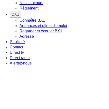
Nos concours
Règlement
BX1
Connaître BX1
Annonces et offres d'emploi
Regarder et écouter BX1
Adresse
Publicité
Contact
Direct tv
Direct radio
Alertez-nous