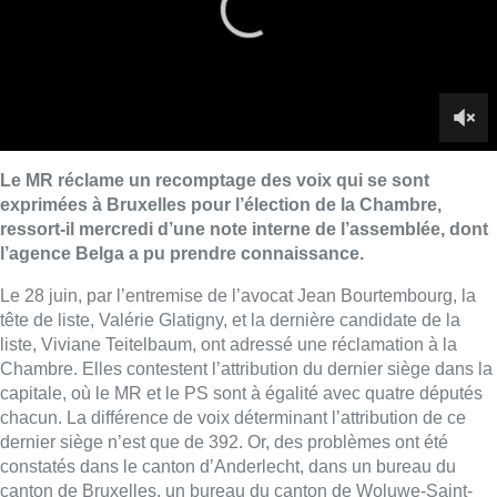
tête de liste, Valérie Glatigny, et la dernière candidate de la
liste, Viviane Teitelbaum, ont adressé une réclamation à la
Chambre. Elles contestent l’attribution du dernier siège dans la
capitale, où le MR et le PS sont à égalité avec quatre députés
chacun. La différence de voix déterminant l’attribution de ce
dernier siège n’est que de 392. Or, des problèmes ont été
constatés dans le canton d’Anderlecht, dans un bureau du
canton de Bruxelles, un bureau du canton de Woluwe-Saint-
Lambert et un bureau du canton de Saint-Josse.
Il est question d’un procès-verbal incomplet, de l’absence d’un
procès-verbal ou de l’absence d’observation relative à un
bureau dans un procès-verbal. Le MR invoque également la
distribution d’une carte électronique permettant à des électeurs
de moins de 18 ans de voter pour d’autres scrutins que celui du
Parlement européen, un dysfonctionnement relevé par le
Collège d’experts chargés du contrôle du vote électronique. La
Chambre tiendra jeudi sa première séance plénière durant
laquelle elle installera les commissions de vérification des
pouvoirs, chargées de valider des résultats électoraux. Il