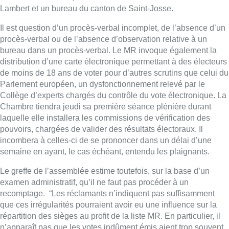
incombera à celles-ci de se prononcer dans un délai d’une
semaine en ayant, le cas échéant, entendu les plaignants.
Le greffe de l’assemblée estime toutefois, sur la base d’un
examen administratif, qu’il ne faut pas procéder à un
recomptage. “Les réclamants n’indiquent pas suffisamment
que ces irrégularités pourraient avoir eu une influence sur la
répartition des sièges au profit de la liste MR. En particulier, il
n’apparaît pas que les votes indûment émis aient trop souvent
avantagé la liste PS ou qu’ils aient trop peu avantagé la liste
MR”, écrit-il.
Lire aussi |
La Team Fouad Ahidar demande un
recomptage des votes pour la Chambre à Bruxelles
Lire aussi |
Allons-nous devoir revoter?
La Team Fouad Ahidar
a également déposé une réclamation
concernant Bruxelles. Elle demande un recomptage des voix
exprimées dans les communes de Saint-Josse, Jette,
Bruxelles-Ville, Molenbeek, Woluwe-Saint-Lambert et
Anderlecht, ainsi que de nouvelles élections. Elle invoque