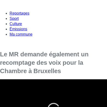
Reportages
Sport
Culture
Émissions
Ma commune
Le MR demande également un
recomptage des voix pour la
Chambre à Bruxelles
Le MR réclame un recomptage des voix qui se sont
exprimées à Bruxelles pour l’élection de la Chambre,
ressort-il mercredi d’une note interne de l’assemblée, dont
l’agence Belga a pu prendre connaissance.
Le 28 juin, par l’entremise de l’avocat Jean Bourtembourg, la