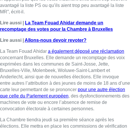
entre autres l’attribution à des jeunes de moins de 18 ans d’une
carte leur permettant de se prononcer
pour une autre élection
que celle du Parlement européen
, des dysfonctionnements des
machines de vote ou encore l’absence de remise de
convocation électorale à certaines personnes.
La Chambre tiendra jeudi sa première séance après les
élections. Elle mettra en place les commissions de vérification
des pouvoirs qui doivent se prononcer sur la validité du scrutin
du 9 juin dans un délai d’une semaine. Même s’il revient aux
commissions de vérification des pouvoirs de statuer, le greffe
juge que ces plaintes, si elles sont recevables, ne sont pas
fondées. Il propose dès lors à l’assemblée de déclarer valides
les opérations concernant l’élection de la Chambre dans ses
différentes circonscriptions ainsi que les opérations des
collèges électoraux du Parlement européen.
Lire aussi :