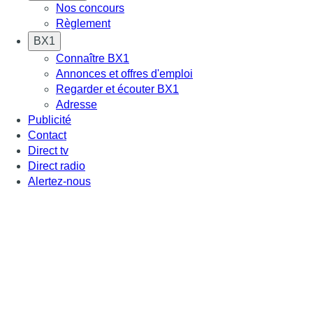
Nos concours
Règlement
BX1
Connaître BX1
Annonces et offres d'emploi
Regarder et écouter BX1
Adresse
Publicité
Contact
Direct tv
Direct radio
Alertez-nous