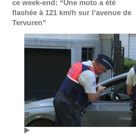
Consulter l'article "Marathon de contrôles d
08 août 2026
Partager l'article
Facebook
Twitter
WhatsApp
Share
03 juillet 2024
- 19h37
Modifié le
04 juillet 2024
- 13h11
MR
Elections du 9 juin 2024
News