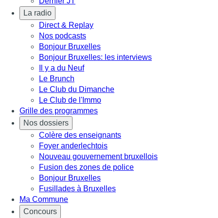
Dernier JT
La radio
Direct & Replay
Nos podcasts
Bonjour Bruxelles
Bonjour Bruxelles: les interviews
Il y a du Neuf
Le Brunch
Le Club du Dimanche
Le Club de l'Immo
Grille des programmes
Nos dossiers
Colère des enseignants
Foyer anderlechtois
Nouveau gouvernement bruxellois
Fusion des zones de police
Bonjour Bruxelles
Fusillades à Bruxelles
Ma Commune
Concours