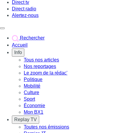
Direct tv
Direct radio
Alertez-nous
Déclencher le menu
Rechercher
Accueil
Info
Tous nos articles
Nos reportages
Le zoom de la rédac'
Politique
Mobilité
Culture
Sport
Économie
Mon BX1
Replay TV
Toutes nos émissions