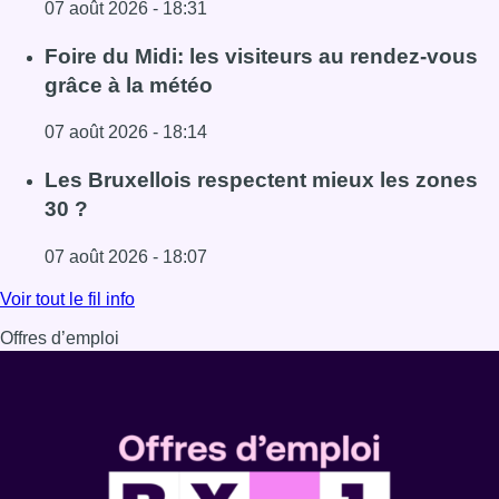
07 août 2026 - 18:31
Lire l'article Pizza Nizar: un coup de pub inattendu grâce à
Foire du Midi: les visiteurs au rendez-vous
grâce à la météo
07 août 2026 - 18:14
Lire l'article Foire du Midi: les visiteurs au rendez-vous g
Les Bruxellois respectent mieux les zones
30 ?
07 août 2026 - 18:07
Lire l'article Les Bruxellois respectent mieux les zones 30
Voir tout le fil info
Offres d’emploi