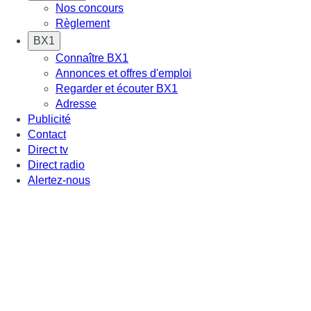
Nos concours
Règlement
BX1
Connaître BX1
Annonces et offres d'emploi
Regarder et écouter BX1
Adresse
Publicité
Contact
Direct tv
Direct radio
Alertez-nous