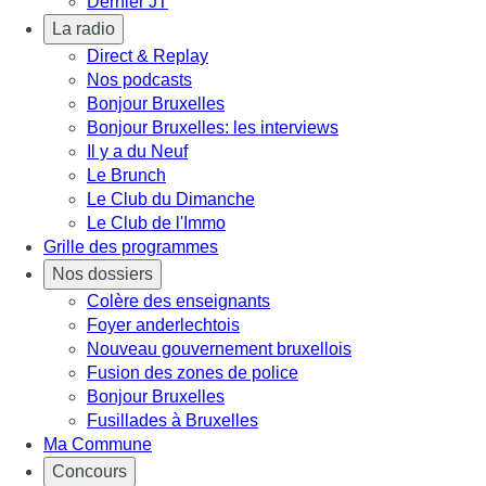
Dernier JT
La radio
Direct & Replay
Nos podcasts
Bonjour Bruxelles
Bonjour Bruxelles: les interviews
Il y a du Neuf
Le Brunch
Le Club du Dimanche
Le Club de l'Immo
Grille des programmes
Nos dossiers
Colère des enseignants
Foyer anderlechtois
Nouveau gouvernement bruxellois
Fusion des zones de police
Bonjour Bruxelles
Fusillades à Bruxelles
Ma Commune
Concours