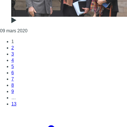
Consulter l'article "La mission de Sabine Laruel
09 mars 2020
1
2
3
4
5
6
7
8
9
…
13
Page suivante