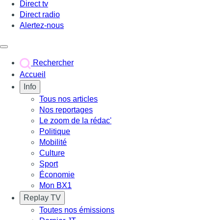
Direct tv
Direct radio
Alertez-nous
Déclencher le menu
Rechercher
Accueil
Info
Tous nos articles
Nos reportages
Le zoom de la rédac'
Politique
Mobilité
Culture
Sport
Économie
Mon BX1
Replay TV
Toutes nos émissions