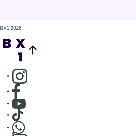
BX1 2026
Back to top
Consulter page Instagram
Consulter page Facebook
Consulter Youtube
Consulter TikTok
Nous rejoindre sur Whatsapp