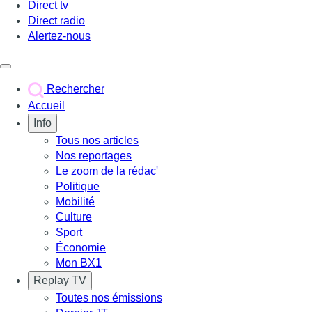
Direct tv
Direct radio
Alertez-nous
Déclencher le menu
Rechercher
Accueil
Info
Tous nos articles
Nos reportages
Le zoom de la rédac'
Politique
Mobilité
Culture
Sport
Économie
Mon BX1
Replay TV
Toutes nos émissions