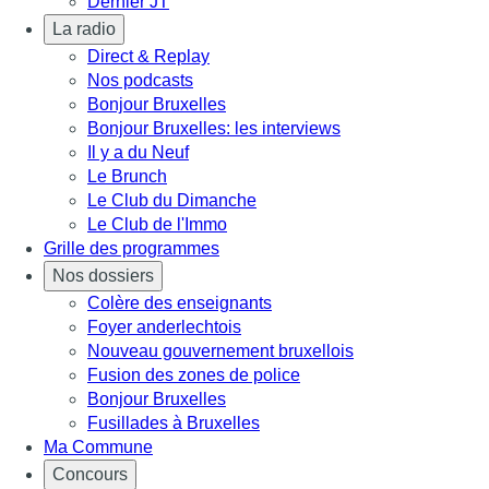
Dernier JT
La radio
Direct & Replay
Nos podcasts
Bonjour Bruxelles
Bonjour Bruxelles: les interviews
Il y a du Neuf
Le Brunch
Le Club du Dimanche
Le Club de l'Immo
Grille des programmes
Nos dossiers
Colère des enseignants
Foyer anderlechtois
Nouveau gouvernement bruxellois
Fusion des zones de police
Bonjour Bruxelles
Fusillades à Bruxelles
Ma Commune
Concours