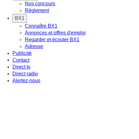
Nos concours
Règlement
BX1
Connaître BX1
Annonces et offres d'emploi
Regarder et écouter BX1
Adresse
Publicité
Contact
Direct tv
Direct radio
Alertez-nous