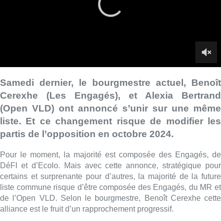
partis de l’opposition en octobre 2024.
Pour le moment, la majorité est composée des Engagés, de
DéFI et d’Ecolo. Mais avec cette annonce, stratégique pour
certains et surprenante pour d’autres, la majorité de la future
liste commune risque d’être composée des Engagés, du MR et
de l’Open VLD. Selon le bourgmestre, Benoît Cerexhe cette
alliance est le fruit d’un rapprochement progressif.
Selon certains membres du parti Ecolo, cette alliance est une
manière de conforter le bourgmestre dans sa position de
mayeur. Par l’annonce de cette liste commune, le MR est
assuré de participer à la prochaine mandature. Un bloc jugé
plus “conservateur”, avec, “un certain manque de regard vers
l’avenir”. Caroline Lhoir, première échevine à Woluwe Saint-
Pierre, explique qu’Ecolo-Groen Woluwe-Saint-Pierre, avec
toutes celles et ceux qui le souhaite, proposera une alternative,
plus positive et construite. Mais en attendant octobre, l’objectif
de la Première échevine est de poursuivre les projets en cours.
■ Une interview de
Caroline Lhoir
par
Camille Paillaud