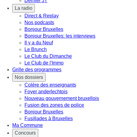
Dernier JT
La radio
Direct & Replay
Nos podcasts
Bonjour Bruxelles
Bonjour Bruxelles: les interviews
Il y a du Neuf
Le Brunch
Le Club du Dimanche
Le Club de l'Immo
Grille des programmes
Nos dossiers
Colère des enseignants
Foyer anderlechtois
Nouveau gouvernement bruxellois
Fusion des zones de police
Bonjour Bruxelles
Fusillades à Bruxelles
Ma Commune
Concours