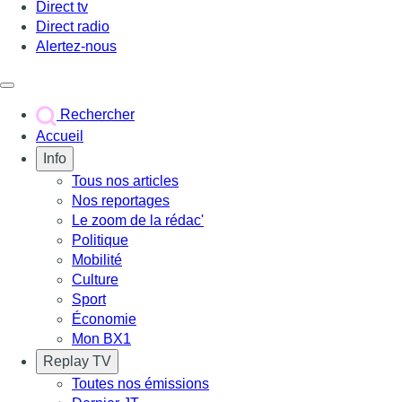
Direct tv
Direct radio
Alertez-nous
Déclencher le menu
Rechercher
Accueil
Info
Tous nos articles
Nos reportages
Le zoom de la rédac'
Politique
Mobilité
Culture
Sport
Économie
Mon BX1
Replay TV
Toutes nos émissions