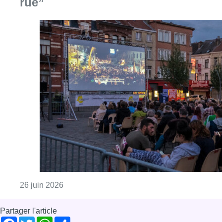
Consulter l'article "Bruxelles fait son cinéma :
26 juin 2026
Partager l'article
Facebook
Twitter
WhatsApp
Share
29 janvier 2024
- 13h50
Modifié le
14 juin 2024
- 11h30
Communales 2024
Woluwe-Saint-Pierre
Offres d’emploi