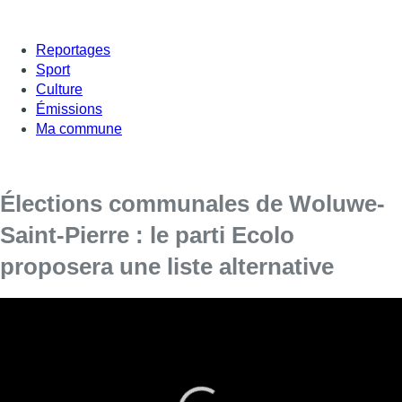
Reportages
Sport
Culture
Émissions
Ma commune
Élections communales de Woluwe-
Saint-Pierre : le parti Ecolo
proposera une liste alternative
Samedi dernier, le bourgmestre actuel, Benoît
Cerexhe (Les Engagés), et Alexia Bertrand
(Open VLD) ont annoncé s’unir sur une même
liste. Et ce changement risque de modifier les