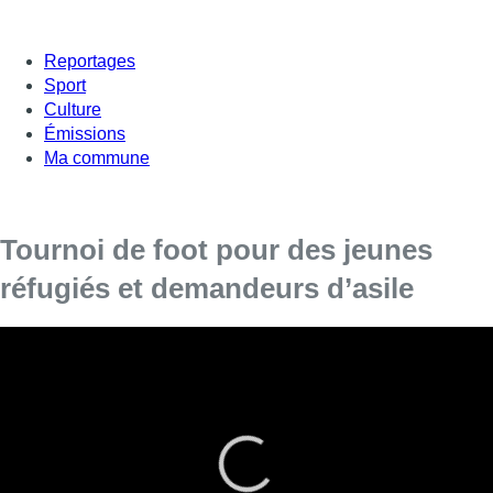
Reportages
Sport
Culture
Émissions
Ma commune
Tournoi de foot pour des jeunes
réfugiés et demandeurs d’asile
Cet après-midi, au Royale Europa Kraainem
Football Club se tenait la 6ᵉ édition du tournoi
Football and Freedom.
Venus de quinze centres Fedasil et Croix-Rouge, ces mineurs
étrangers non accompagnés ont disputé quelques matchs