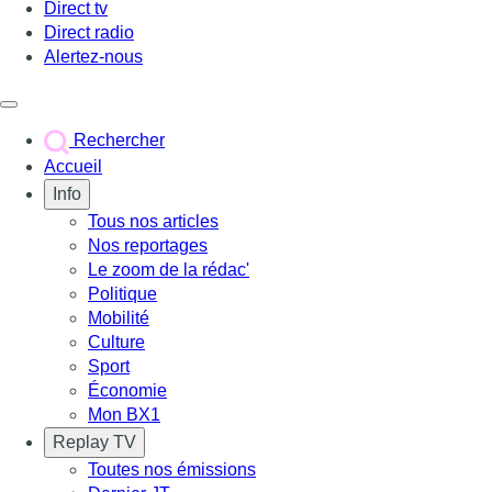
Direct tv
Direct radio
Alertez-nous
Déclencher le menu
Rechercher
Accueil
Info
Tous nos articles
Nos reportages
Le zoom de la rédac'
Politique
Mobilité
Culture
Sport
Économie
Mon BX1
Replay TV
Toutes nos émissions