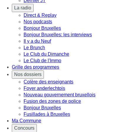
Dernier JT
La radio
Direct & Replay
Nos podcasts
Bonjour Bruxelles
Bonjour Bruxelles: les interviews
Il y a du Neuf
Le Brunch
Le Club du Dimanche
Le Club de l'Immo
Grille des programmes
Nos dossiers
Colère des enseignants
Foyer anderlechtois
Nouveau gouvernement bruxellois
Fusion des zones de police
Bonjour Bruxelles
Fusillades à Bruxelles
Ma Commune
Concours