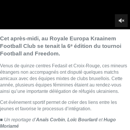
amicaux avec des équipes mixtes de clubs bruxellois. Cette
année, plusieurs équipes féminines étaient au rendez-vous
ainsi qu’une importante délégation de réfugiés ukrainiens.
Cet évènement sportif permet de créer des liens entre les
jeunes et favorise le processus d’intégration.
■ Un reportage d’
Anaïs Corbin
,
Loïc Bourlard
et
Hugo
Moriamé
Lire aussi :
Kraainem : la police ouvre le feu
sur un homme armé d’un couteau