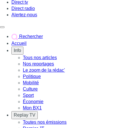
Direct tv
Direct radio
Alertez-nous
Déclencher le menu
Rechercher
Accueil
Info
Tous nos articles
Nos reportages
Le zoom de la rédac'
Politique
Mobilité
Culture
Sport
Économie
Mon BX1
Replay TV
Toutes nos émissions