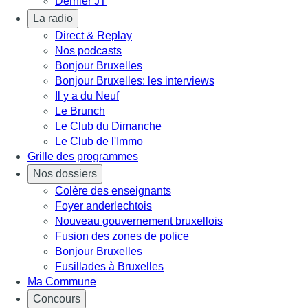
Dernier JT
La radio
Direct & Replay
Nos podcasts
Bonjour Bruxelles
Bonjour Bruxelles: les interviews
Il y a du Neuf
Le Brunch
Le Club du Dimanche
Le Club de l'Immo
Grille des programmes
Nos dossiers
Colère des enseignants
Foyer anderlechtois
Nouveau gouvernement bruxellois
Fusion des zones de police
Bonjour Bruxelles
Fusillades à Bruxelles
Ma Commune
Concours