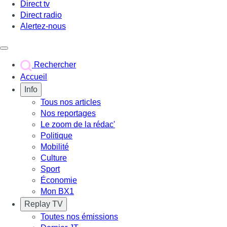
Direct tv
Direct radio
Alertez-nous
Déclencher le menu
Rechercher
Accueil
Info
Tous nos articles
Nos reportages
Le zoom de la rédac'
Politique
Mobilité
Culture
Sport
Économie
Mon BX1
Replay TV
Toutes nos émissions