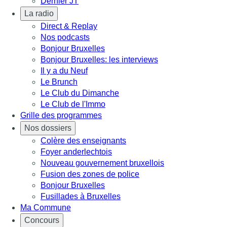
Dernier JT
La radio
Direct & Replay
Nos podcasts
Bonjour Bruxelles
Bonjour Bruxelles: les interviews
Il y a du Neuf
Le Brunch
Le Club du Dimanche
Le Club de l'Immo
Grille des programmes
Nos dossiers
Colère des enseignants
Foyer anderlechtois
Nouveau gouvernement bruxellois
Fusion des zones de police
Bonjour Bruxelles
Fusillades à Bruxelles
Ma Commune
Concours