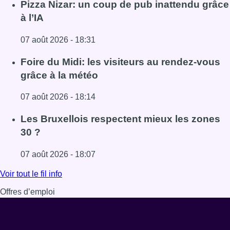
Pizza Nizar: un coup de pub inattendu grâce
à l’IA
07 août 2026 - 18:31
Lire l'article Pizza Nizar: un coup de pub inattendu grâce à
Foire du Midi: les visiteurs au rendez-vous
grâce à la météo
07 août 2026 - 18:14
Lire l'article Foire du Midi: les visiteurs au rendez-vous g
Les Bruxellois respectent mieux les zones
30 ?
07 août 2026 - 18:07
Lire l'article Les Bruxellois respectent mieux les zones 30
Voir tout le fil info
Offres d’emploi