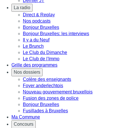
Dernier JT
La radio
Direct & Replay
Nos podcasts
Bonjour Bruxelles
Bonjour Bruxelles: les interviews
Il y a du Neuf
Le Brunch
Le Club du Dimanche
Le Club de l'Immo
Grille des programmes
Nos dossiers
Colère des enseignants
Foyer anderlechtois
Nouveau gouvernement bruxellois
Fusion des zones de police
Bonjour Bruxelles
Fusillades à Bruxelles
Ma Commune
Concours