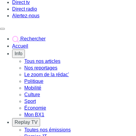
Direct tv
Direct radio
Alertez-nous
Déclencher le menu
Rechercher
Accueil
Info
Tous nos articles
Nos reportages
Le zoom de la rédac'
Politique
Mobilité
Culture
Sport
Économie
Mon BX1
Replay TV
Toutes nos émissions