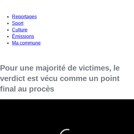
Reportages
Sport
Culture
Émissions
Ma commune
Pour une majorité de victimes, le
verdict est vécu comme un point
final au procès
Au lendemain de l’annonce du verdict du procès
des attentats de Bruxelles, les victimes entre
soulagement et questionnement.
La nuit fut courte pour les victimes des attentats de Bruxelles.