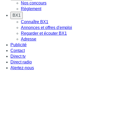
Nos concours
Règlement
BX1
Connaître BX1
Annonces et offres d'emploi
Regarder et écouter BX1
Adresse
Publicité
Contact
Direct tv
Direct radio
Alertez-nous