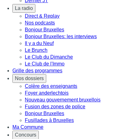
Dernier JT
La radio
Direct & Replay
Nos podcasts
Bonjour Bruxelles
Bonjour Bruxelles: les interviews
Il y a du Neuf
Le Brunch
Le Club du Dimanche
Le Club de l'Immo
Grille des programmes
Nos dossiers
Colère des enseignants
Foyer anderlechtois
Nouveau gouvernement bruxellois
Fusion des zones de police
Bonjour Bruxelles
Fusillades à Bruxelles
Ma Commune
Concours