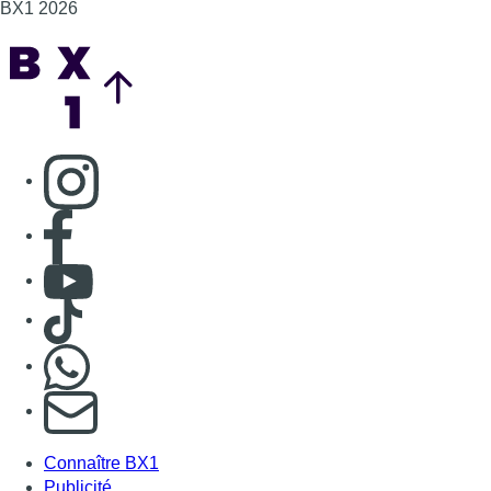
Consulter TikTok
Nous rejoindre sur Whatsapp
S'abonner à notre newsletter
Connaître BX1
Publicité
Offres d'emploi
Contact
Mentions légales
Politique de cookies (UE)
Gérer les cookies