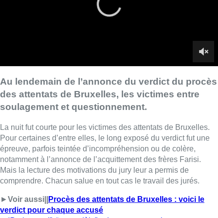
Pour certaines d’entre elles, le long exposé du verdict fut une
épreuve, parfois teintée d’incompréhension ou de colère,
notamment à l’annonce de l’acquittement des frères Farisi.
Mais la lecture des motivations du jury leur a permis de
comprendre. Chacun salue en tout cas le travail des jurés.
►
Voir aussi||
Procès des attentats de Bruxelles : voici le
verdict pour chaque accusé
►
“Du haut vol”, “un modèle”… La presse unanime au
lendemain du verdict du procès des attentats
L’association Life for Brussels, avec tous les avocats des
parties civiles, ont rendez-vous demain avec les victimes pour
un échange et un bilan. Pour les victimes, ce verdict sur la
culpabilité est vécu comme le point final d’une longue
procédure.
►Reportage de
Camille Paillaud
,
Charles Carpreau
et
Pierre
Delmée
►
Tous nos articles sur le procès des attentats de