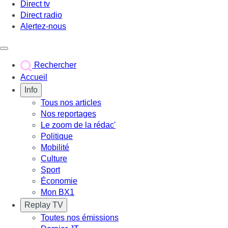
Direct tv
Direct radio
Alertez-nous
Déclencher le menu
Rechercher
Accueil
Info
Tous nos articles
Nos reportages
Le zoom de la rédac'
Politique
Mobilité
Culture
Sport
Économie
Mon BX1
Replay TV
Toutes nos émissions