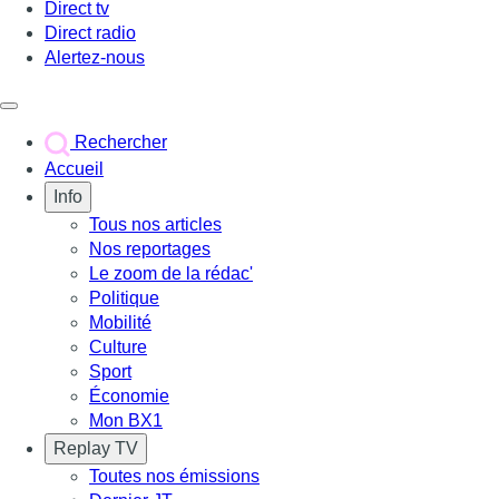
Direct tv
Direct radio
Alertez-nous
Déclencher le menu
Rechercher
Accueil
Info
Tous nos articles
Nos reportages
Le zoom de la rédac'
Politique
Mobilité
Culture
Sport
Économie
Mon BX1
Replay TV
Toutes nos émissions