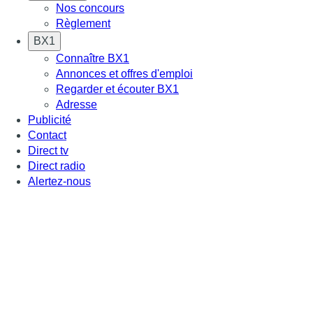
Nos concours
Règlement
BX1
Connaître BX1
Annonces et offres d'emploi
Regarder et écouter BX1
Adresse
Publicité
Contact
Direct tv
Direct radio
Alertez-nous