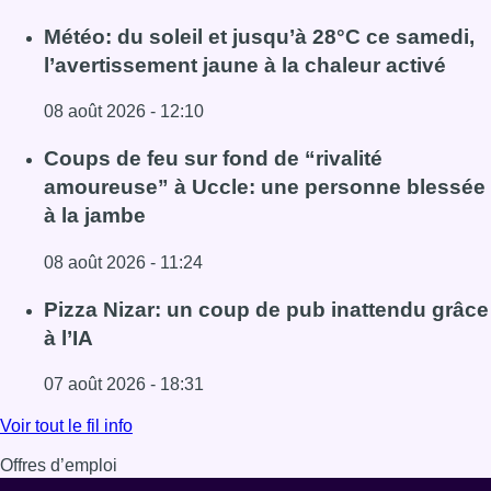
Météo: du soleil et jusqu’à 28°C ce samedi,
l’avertissement jaune à la chaleur activé
08 août 2026 - 12:10
Lire l'article Météo: du soleil et jusqu’à 28°C ce samedi, l
Coups de feu sur fond de “rivalité
amoureuse” à Uccle: une personne blessée
à la jambe
08 août 2026 - 11:24
Lire l'article Coups de feu sur fond de “rivalité amoureus
Pizza Nizar: un coup de pub inattendu grâce
à l’IA
07 août 2026 - 18:31
Lire l'article Pizza Nizar: un coup de pub inattendu grâce à
Voir tout le fil info
Offres d’emploi