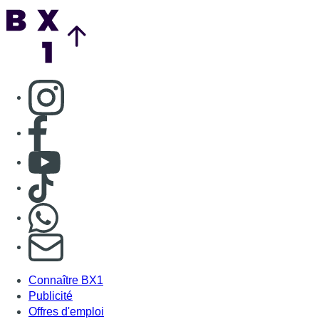
Back to top
Consulter page Instagram
Consulter page Facebook
Consulter Youtube
Consulter TikTok
Nous rejoindre sur Whatsapp
S'abonner à notre newsletter
Connaître BX1
Publicité
Offres d'emploi