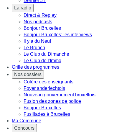
Dernier JT
La radio
Direct & Replay
Nos podcasts
Bonjour Bruxelles
Bonjour Bruxelles: les interviews
Il y a du Neuf
Le Brunch
Le Club du Dimanche
Le Club de l'Immo
Grille des programmes
Nos dossiers
Colère des enseignants
Foyer anderlechtois
Nouveau gouvernement bruxellois
Fusion des zones de police
Bonjour Bruxelles
Fusillades à Bruxelles
Ma Commune
Concours