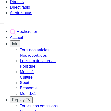
Direct tv
Direct radio
Alertez-nous
Déclencher le menu
Rechercher
Accueil
Info
Tous nos articles
Nos reportages
Le zoom de la rédac'
Politique
Mobilité
Culture
Sport
Économie
Mon BX1
Replay TV
Toutes nos émissions