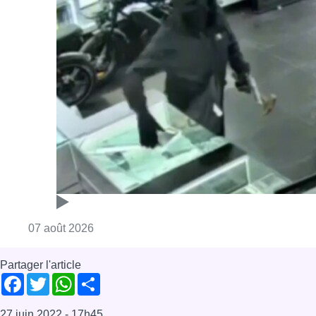
Consulter l'article "Deux mineurs interpell
07 août 2026
Partager l'article
Facebook
Twitter
WhatsApp
Share
27 juin 2022
- 17h45
Je veux nager
POOL IS COOL
Région bruxelloise
News
POOL IS COOL
Offres d’emploi