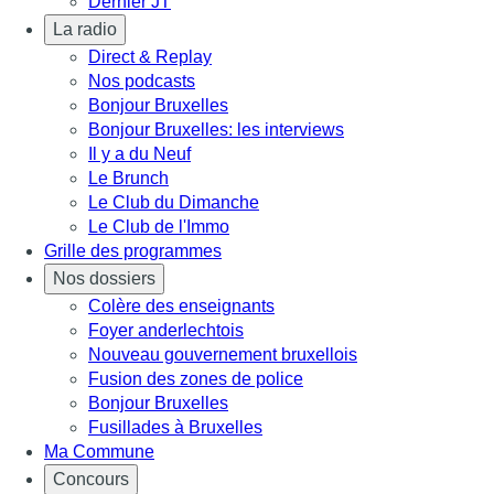
Dernier JT
La radio
Direct & Replay
Nos podcasts
Bonjour Bruxelles
Bonjour Bruxelles: les interviews
Il y a du Neuf
Le Brunch
Le Club du Dimanche
Le Club de l'Immo
Grille des programmes
Nos dossiers
Colère des enseignants
Foyer anderlechtois
Nouveau gouvernement bruxellois
Fusion des zones de police
Bonjour Bruxelles
Fusillades à Bruxelles
Ma Commune
Concours