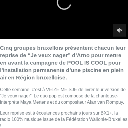
air en Région bruxelloise.
Cette semaine, c’est à VEIZE MEISJE de livrer leur version de
“Je veux nager”. Le duo pop est composé de la chanteuse-
interprète Maya Mertens et du compositeur Alan van Rompuy.
Leur reprise est à écouter ces prochains jours sur BX1+, la
radio 100% musique issue de la Fédération Wallonie-Bruxelles
!
► La campagne de financement participatif de POOL IS COOL
est ouverte
sur le site de Growfunding en cliquant ici
►
Découvrez notre dossier complet et chaque semaine sur
BX1 et BX1+ les clips des groupes bruxellois qui reprendront
chacun, à leur sauce, le tube “Je veux nager” d’Arno
Lire aussi :
Pizza Nizar: un coup de pub
inattendu grâce à l’IA