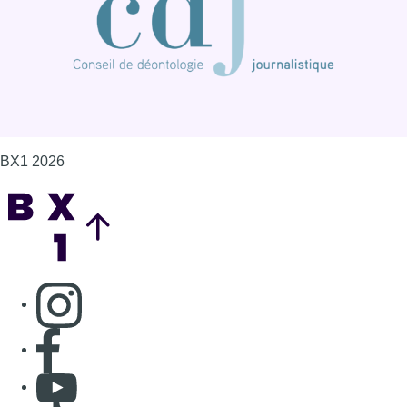
Consulter page Instagram
Consulter page Facebook
Consulter Youtube
Consulter TikTok
Nous rejoindre sur Whatsapp
S'abonner à notre newsletter
Connaître BX1
Publicité
Offres d'emploi
Contact
Mentions légales
Politique de cookies (UE)