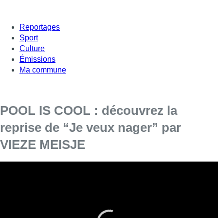
Reportages
Sport
Culture
Émissions
Ma commune
POOL IS COOL : découvrez la
reprise de “Je veux nager” par
VIEZE MEISJE
Cinq groupes bruxellois présentent chacun leur
reprise de “Je veux nager” d’Arno pour mettre
en avant la campagne de POOL IS COOL pour
l’installation permanente d’une piscine en plein