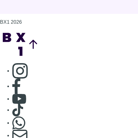
BX1 2026
Back to top
Consulter page Instagram
Consulter page Facebook
Consulter Youtube
Consulter TikTok
Nous rejoindre sur Whatsapp
S'abonner à notre newsletter