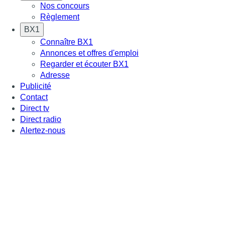
Nos concours
Règlement
BX1
Connaître BX1
Annonces et offres d'emploi
Regarder et écouter BX1
Adresse
Publicité
Contact
Direct tv
Direct radio
Alertez-nous