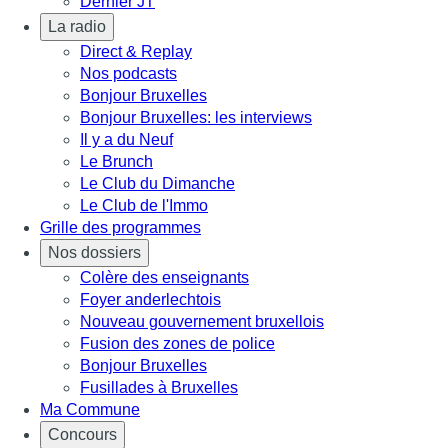
Dernier JT
La radio
Direct & Replay
Nos podcasts
Bonjour Bruxelles
Bonjour Bruxelles: les interviews
Il y a du Neuf
Le Brunch
Le Club du Dimanche
Le Club de l'Immo
Grille des programmes
Nos dossiers
Colère des enseignants
Foyer anderlechtois
Nouveau gouvernement bruxellois
Fusion des zones de police
Bonjour Bruxelles
Fusillades à Bruxelles
Ma Commune
Concours