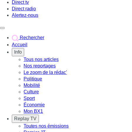
Direct tv
Direct radio
Alertez-nous
Déclencher le menu
Rechercher
Accueil
Info
Tous nos articles
Nos reportages
Le zoom de la rédac'
Politique
Mobilité
Culture
Sport
Économie
Mon BX1
Replay TV
Toutes nos émissions