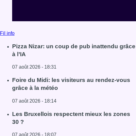
Fil info
Pizza Nizar: un coup de pub inattendu grâce
à l’IA
07 août 2026 - 18:31
Lire l'article Pizza Nizar: un coup de pub inattendu grâce à
Foire du Midi: les visiteurs au rendez-vous
grâce à la météo
07 août 2026 - 18:14
Lire l'article Foire du Midi: les visiteurs au rendez-vous g
Les Bruxellois respectent mieux les zones
30 ?
07 août 2026 - 18:07