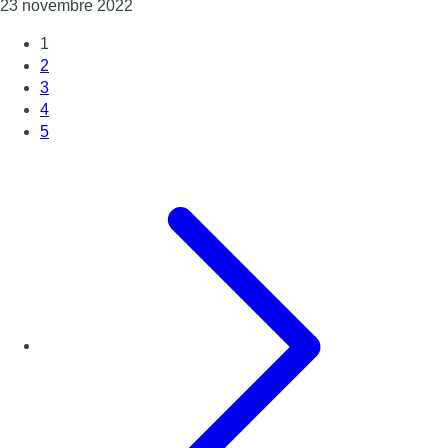
Consulter l'article "Policier tué à Schaerbeek
23 novembre 2022
1
2
3
4
5
Page suivante