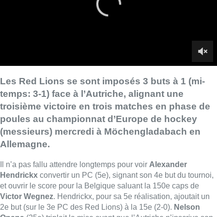
(messieurs) mercredi à Möchengladabach en
Allemagne.
Il n’a pas fallu attendre longtemps pour voir
Alexander
Hendrickx
convertir un PC (5e), signant son 4e but du tournoi,
et ouvrir le score pour la Belgique saluant la 150e caps de
Victor Wegnez
. Hendrickx, pour sa 5e réalisation, ajoutait un
2e but (sur le 3e PC des Red Lions) à la 15e (2-0).
Nelson
Onana
(25e) triplait la mise avant que l’Autriche n’inscrive son
premier but du tournoi une minute plus tard (3-1) sur un envoi
de
Fülöp Losonci
contré par
Arno Van Dessel
lobant
Loïc
Van Doren
qui avait pris la place de
Vincent Van Assch
pour
cette rencontre.
Les deux derniers quarts temps n’ont pas apportés de
modifications au score scellant un 3e succès consécutif des
Red Lions malgré un 4e et ultime PC à deux minutes du terme
pour Hendrickx.
La Belgique était déjà assurée d’un ticket pour
les demi-finales
et de terminer à la première place de son
groupe avant d’affronter ces modestes autrichiens, déjà battus
à deux reprises. Les Red Lions s’étaient imposés contre