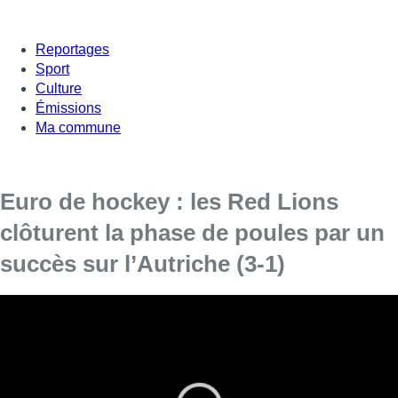
Reportages
Sport
Culture
Émissions
Ma commune
Euro de hockey : les Red Lions
clôturent la phase de poules par un
succès sur l’Autriche (3-1)
Les Red Lions se sont imposés 3 buts à 1 (mi-
temps: 3-1) face à l’Autriche, alignant une
troisième victoire en trois matches en phase de
poules au championnat d’Europe de hockey