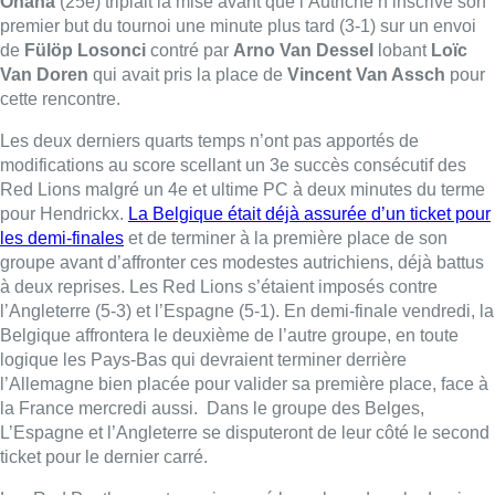
l’Angleterre (5-3) et l’Espagne (5-1). En demi-finale vendredi, la
Belgique affrontera le deuxième de l’autre groupe, en toute
logique les Pays-Bas qui devraient terminer derrière
l’Allemagne bien placée pour valider sa première place, face à
la France mercredi aussi. Dans le groupe des Belges,
L’Espagne et l’Angleterre se disputeront de leur côté le second
ticket pour le dernier carré.
Les Red Panthers ont aussi assuré leur place dans le dernier
carré côté féminin.
►
Lire aussi |
Tom Boon réagit à sa non-sélection pour l’Euro
de hockey : “Surpris par la communication du coach”
Belga – Photo : Belga – Vidéo : Gauthier Boccard au micro de
Belga
Lire aussi :
Un nouveau club de MMA ouvre