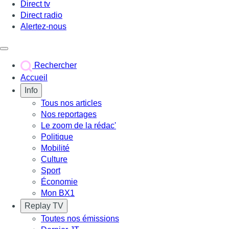
Direct tv
Direct radio
Alertez-nous
Déclencher le menu
Rechercher
Accueil
Info
Tous nos articles
Nos reportages
Le zoom de la rédac'
Politique
Mobilité
Culture
Sport
Économie
Mon BX1
Replay TV
Toutes nos émissions