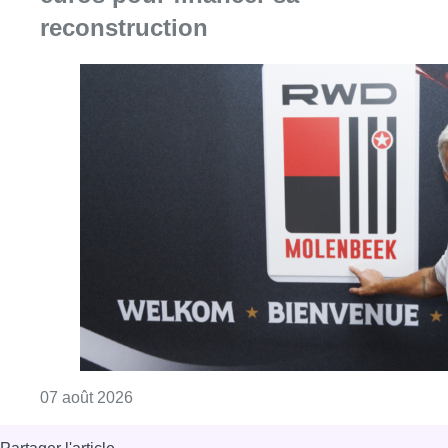
Consulter l'article "Le RWDM récolte déjà 10
07 août 2026
Partager l'article
Facebook
Twitter
WhatsApp
Share
23 août 2023
- 11h48
Hockey
Red Lions
Sport
Offres d’emploi