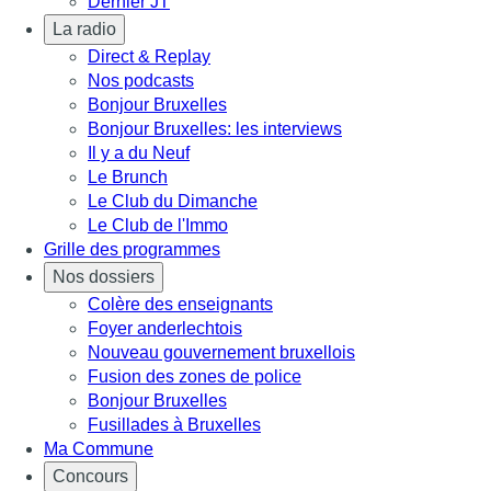
Dernier JT
La radio
Direct & Replay
Nos podcasts
Bonjour Bruxelles
Bonjour Bruxelles: les interviews
Il y a du Neuf
Le Brunch
Le Club du Dimanche
Le Club de l'Immo
Grille des programmes
Nos dossiers
Colère des enseignants
Foyer anderlechtois
Nouveau gouvernement bruxellois
Fusion des zones de police
Bonjour Bruxelles
Fusillades à Bruxelles
Ma Commune
Concours