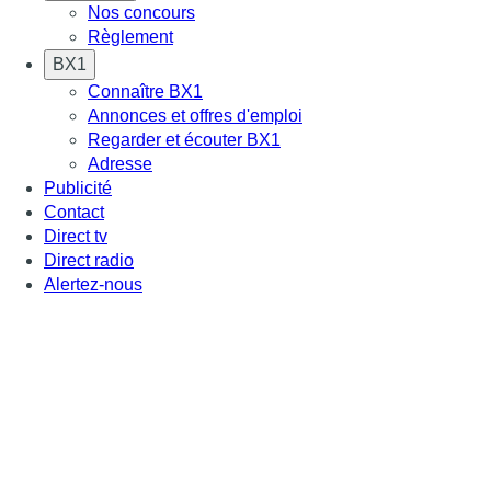
Nos concours
Règlement
BX1
Connaître BX1
Annonces et offres d'emploi
Regarder et écouter BX1
Adresse
Publicité
Contact
Direct tv
Direct radio
Alertez-nous