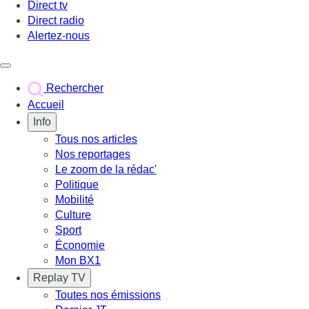
Direct tv
Direct radio
Alertez-nous
Déclencher le menu
Rechercher
Accueil
Info
Tous nos articles
Nos reportages
Le zoom de la rédac'
Politique
Mobilité
Culture
Sport
Économie
Mon BX1
Replay TV
Toutes nos émissions