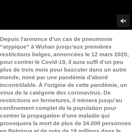
Depuis l’annonce d’un cas de pneumonie
“atypique” à Wuhan jusqu’aux premières
restrictions belges, annoncées le 12 mars 2020,
pour contrer le Covid-19, il aura suffi d’un peu
plus de trois mois pour basculer dans un autre
monde, miné par une pandémie d’abord
incontrôlable. À l’origine de cette pandémie, un
virus de la catégorie des coronavirus. De
restrictions en fermetures, il mènera jusqu’au
confinement complet de la population pour
contrer la propagation d’une maladie qui
provoquera la mort de plus de 34.000 personnes
en Belgique et de près de 18 millions dans le