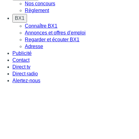
Nos concours
Règlement
BX1
Connaître BX1
Annonces et offres d'emploi
Regarder et écouter BX1
Adresse
Publicité
Contact
Direct tv
Direct radio
Alertez-nous