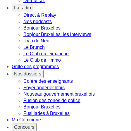
Dernier JT
La radio
Direct & Replay
Nos podcasts
Bonjour Bruxelles
Bonjour Bruxelles: les interviews
Il y a du Neuf
Le Brunch
Le Club du Dimanche
Le Club de l'Immo
Grille des programmes
Nos dossiers
Colère des enseignants
Foyer anderlechtois
Nouveau gouvernement bruxellois
Fusion des zones de police
Bonjour Bruxelles
Fusillades à Bruxelles
Ma Commune
Concours