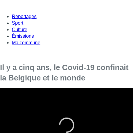
Reportages
Sport
Culture
Émissions
Ma commune
Il y a cinq ans, le Covid-19 confinait
la Belgique et le monde