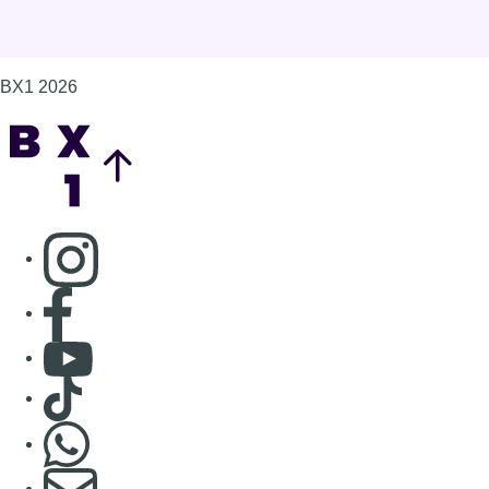
Consulter page Facebook
Consulter Youtube
Consulter TikTok
Nous rejoindre sur Whatsapp
S'abonner à notre newsletter
Connaître BX1
Publicité
Offres d'emploi
Contact
Mentions légales
Politique de cookies (UE)
Gérer les cookies