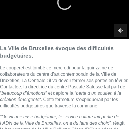
Bruxelles, La Centrale : il va devoir fermer ses portes en février.
Contactée, la directrice du centre Pascale Salesse fait part de
“
beaucoup d’émotions
” et déplore la “
perte d’un soutien à la
création émergente
“. Cette fermeture s’expliquerait par les
difficultés budgétaires que traverse la commune.
“On vit une crise budgétaire, le service culture fait partie de
l’ADN de la Ville de Bruxelles, on a du faire des choix”,
réagit
le bourgmestre de la Ville Philippe Close (PS) au micro de
BX1.
“Ce n’est pas le personnel qui est en cause. On a du faire
un choix pour préserver le reste des institutions.”
Cette annonce
intervient un peu plus d’un an après la
réouverture de la Centrale
à la suite d’importants travaux de
réaménagement.
Les expositions en cours sont maintenues jusqu’en février. On
ignore encore exactement combien de personnes perdront leur
travail, mais le bourgmestre assure vouloir regarder si des
places pourraient se libérer dans l’administration, au service
culture notamment.
“Le service culture est toujours là, il y a