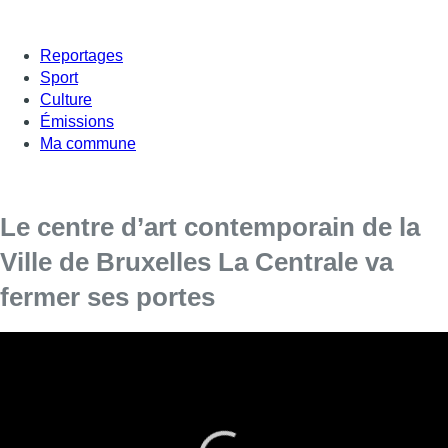
Reportages
Sport
Culture
Émissions
Ma commune
Le centre d’art contemporain de la
Ville de Bruxelles La Centrale va
fermer ses portes
La Ville de Bruxelles évoque des difficultés
budgétaires.
Le couperet est tombé ce mercredi pour la quinzaine de
collaborateurs du centre d’art contemporain de la Ville de