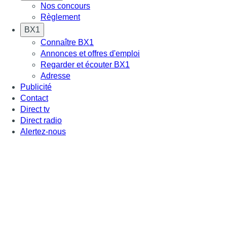
Nos concours
Règlement
BX1
Connaître BX1
Annonces et offres d'emploi
Regarder et écouter BX1
Adresse
Publicité
Contact
Direct tv
Direct radio
Alertez-nous