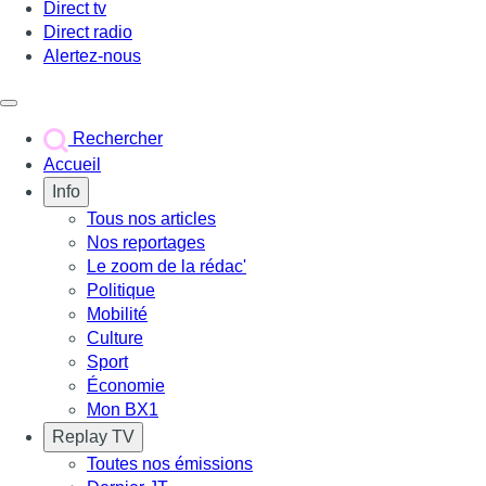
Direct tv
Direct radio
Alertez-nous
Déclencher le menu
Rechercher
Accueil
Info
Tous nos articles
Nos reportages
Le zoom de la rédac'
Politique
Mobilité
Culture
Sport
Économie
Mon BX1
Replay TV
Toutes nos émissions