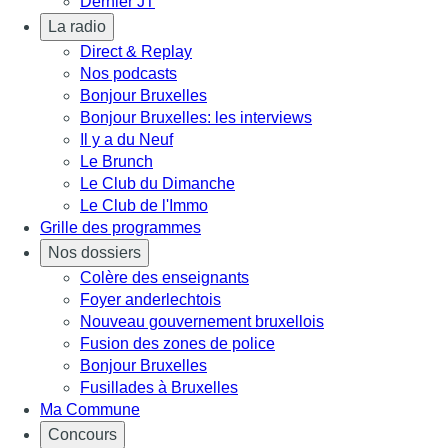
Dernier JT
La radio
Direct & Replay
Nos podcasts
Bonjour Bruxelles
Bonjour Bruxelles: les interviews
Il y a du Neuf
Le Brunch
Le Club du Dimanche
Le Club de l'Immo
Grille des programmes
Nos dossiers
Colère des enseignants
Foyer anderlechtois
Nouveau gouvernement bruxellois
Fusion des zones de police
Bonjour Bruxelles
Fusillades à Bruxelles
Ma Commune
Concours