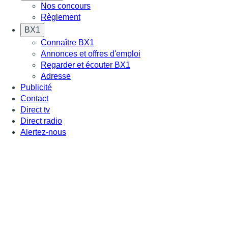
Nos concours
Règlement
BX1
Connaître BX1
Annonces et offres d'emploi
Regarder et écouter BX1
Adresse
Publicité
Contact
Direct tv
Direct radio
Alertez-nous