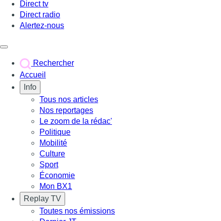
Direct tv
Direct radio
Alertez-nous
Déclencher le menu
Rechercher
Accueil
Info
Tous nos articles
Nos reportages
Le zoom de la rédac'
Politique
Mobilité
Culture
Sport
Économie
Mon BX1
Replay TV
Toutes nos émissions