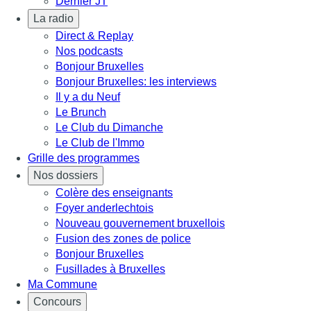
Dernier JT
La radio
Direct & Replay
Nos podcasts
Bonjour Bruxelles
Bonjour Bruxelles: les interviews
Il y a du Neuf
Le Brunch
Le Club du Dimanche
Le Club de l'Immo
Grille des programmes
Nos dossiers
Colère des enseignants
Foyer anderlechtois
Nouveau gouvernement bruxellois
Fusion des zones de police
Bonjour Bruxelles
Fusillades à Bruxelles
Ma Commune
Concours