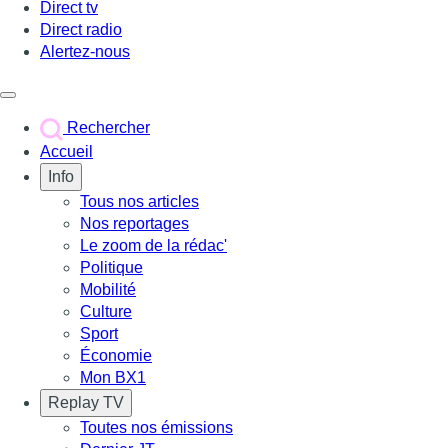
Direct tv
Direct radio
Alertez-nous
Déclencher le menu
Rechercher
Accueil
Info
Tous nos articles
Nos reportages
Le zoom de la rédac'
Politique
Mobilité
Culture
Sport
Économie
Mon BX1
Replay TV
Toutes nos émissions