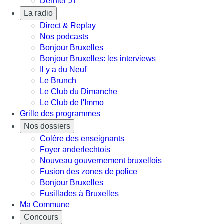
Dernier JT
La radio
Direct & Replay
Nos podcasts
Bonjour Bruxelles
Bonjour Bruxelles: les interviews
Il y a du Neuf
Le Brunch
Le Club du Dimanche
Le Club de l'Immo
Grille des programmes
Nos dossiers
Colère des enseignants
Foyer anderlechtois
Nouveau gouvernement bruxellois
Fusion des zones de police
Bonjour Bruxelles
Fusillades à Bruxelles
Ma Commune
Concours