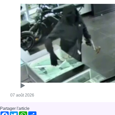
Consulter l'article "Deux mineurs interpell
07 août 2026
Partager l'article
Facebook
Twitter
WhatsApp
Share
18 novembre 2025
- 13h34
Bien-être animal
Gaia
McDonalds
poul
Anderlecht
News
Offres d’emploi