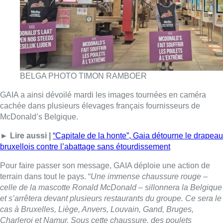
► Lire aussi |
“Capitale de la honte”, Gaia détourne le drapeau
bruxellois contre l’abattage sans étourdissement
Pour faire passer son message, GAIA déploie une action de
terrain dans tout le pays. “
Une immense chaussure rouge –
celle de la mascotte Ronald McDonald – sillonnera la Belgique
et s’arrêtera devant plusieurs restaurants du groupe. Ce sera le
cas à Bruxelles, Liège, Anvers, Louvain, Gand, Bruges,
Charleroi et Namur. Sous cette chaussure, des poulets
symboliquement écrasés rappellent les souffrances bien
réelles cachées derrière chaque menu à base de poulet
“, est-il
détaillé dans le communiqué de l’organisation.
Des concurrents tels que Burger King, Subway, Domino’s ou
KFC ont déjà signé le ‘Better Chicken Commitment’, rappelle
GAIA.
Belga – Photo : Belga Image
Lire aussi :