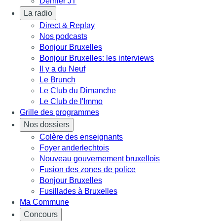
Dernier JT
La radio
Direct & Replay
Nos podcasts
Bonjour Bruxelles
Bonjour Bruxelles: les interviews
Il y a du Neuf
Le Brunch
Le Club du Dimanche
Le Club de l'Immo
Grille des programmes
Nos dossiers
Colère des enseignants
Foyer anderlechtois
Nouveau gouvernement bruxellois
Fusion des zones de police
Bonjour Bruxelles
Fusillades à Bruxelles
Ma Commune
Concours