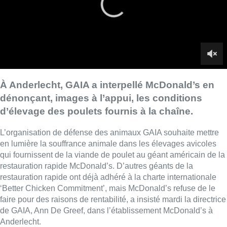
en lumière la souffrance animale dans les élevages avicoles
qui fournissent de la viande de poulet au géant américain de la
restauration rapide McDonald’s. D’autres géants de la
restauration rapide ont déjà adhéré à la charte internationale
‘Better Chicken Commitment’, mais McDonald’s refuse de le
faire pour des raisons de rentabilité, a insisté mardi la directrice
de GAIA, Ann De Greef, dans l’établissement McDonald’s à
Anderlecht.
L’organisation a pu, dit-elle, démontrer en images comment
deux entreprises avicoles, fournisseurs de McDonald’s,
engraissent complètement les poulets en à peine 42 jours, un
rythme de croissance anormal qui provoque de graves
problèmes de santé, notamment des troubles respiratoires, des
tumeurs et une mortalité excessive. “
Certains poulets sont
couchés sur le dos, mourants, car ils ne peuvent plus se tenir
debout, d’autres sont estropiés et ne peuvent plus atteindre leur
nourriture ou leur eau
“, souligne Mme De Greef. Les filets de
poulets de ces entreprises sont ensuite achetés par Cargill qui
les transforment en nuggets pour McDonald’s.