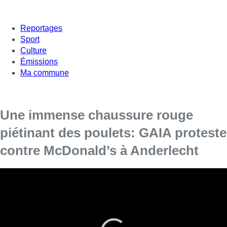
Reportages
Sport
Culture
Émissions
Ma commune
Une immense chaussure rouge
piétinant des poulets: GAIA proteste
contre McDonald’s à Anderlecht
À Anderlecht, GAIA a interpellé McDonald’s en
dénonçant, images à l’appui, les conditions
d’élevage des poulets fournis à la chaîne.
L’organisation de défense des animaux GAIA souhaite mettre