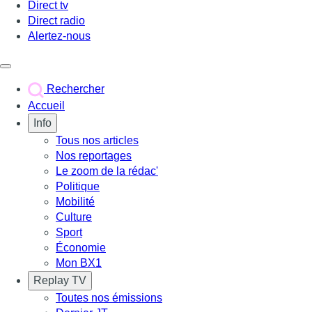
Direct tv
Direct radio
Alertez-nous
Déclencher le menu
Rechercher
Accueil
Info
Tous nos articles
Nos reportages
Le zoom de la rédac'
Politique
Mobilité
Culture
Sport
Économie
Mon BX1
Replay TV
Toutes nos émissions