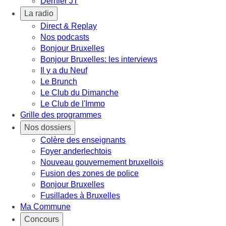
Dernier JT
La radio
Direct & Replay
Nos podcasts
Bonjour Bruxelles
Bonjour Bruxelles: les interviews
Il y a du Neuf
Le Brunch
Le Club du Dimanche
Le Club de l'Immo
Grille des programmes
Nos dossiers
Colère des enseignants
Foyer anderlechtois
Nouveau gouvernement bruxellois
Fusion des zones de police
Bonjour Bruxelles
Fusillades à Bruxelles
Ma Commune
Concours