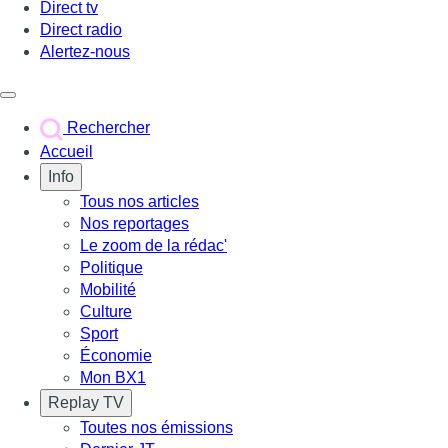
Direct tv
Direct radio
Alertez-nous
Déclencher le menu
Rechercher
Accueil
Info
Tous nos articles
Nos reportages
Le zoom de la rédac'
Politique
Mobilité
Culture
Sport
Économie
Mon BX1
Replay TV
Toutes nos émissions