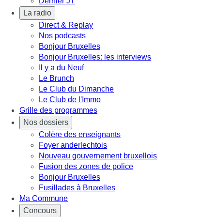
Dernier JT
La radio
Direct & Replay
Nos podcasts
Bonjour Bruxelles
Bonjour Bruxelles: les interviews
Il y a du Neuf
Le Brunch
Le Club du Dimanche
Le Club de l'Immo
Grille des programmes
Nos dossiers
Colère des enseignants
Foyer anderlechtois
Nouveau gouvernement bruxellois
Fusion des zones de police
Bonjour Bruxelles
Fusillades à Bruxelles
Ma Commune
Concours