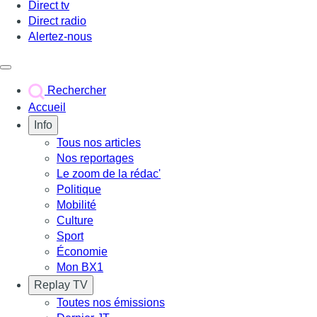
Direct tv
Direct radio
Alertez-nous
Déclencher le menu
Rechercher
Accueil
Info
Tous nos articles
Nos reportages
Le zoom de la rédac'
Politique
Mobilité
Culture
Sport
Économie
Mon BX1
Replay TV
Toutes nos émissions