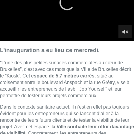
croisement entre le boulevard Anspach et la rue Grétry, vise à
accueillir les entrepreneurs de l’asbl “Job Yourself” et leur
permettre de tester leurs projets commerciaux.
Dans le contexte sanitaire actuel, il n’est en effet pas toujours
évident pour les entrepreneurs qui se lancent d’aller à la
rencontre de leurs futurs clients et de tester la viabilité de leur
projet. Avec cet espace,
la Ville souhaite leur offrir davantage
de visibilité
. Concrètement, les entrepreneurs des
coopératives de JobYourself
testent leurs projets pendant 3
mois, seul ou à plusieurs
. À terme, si l’expérience est
concluante, ils peuvent ainsi plus sereinement rechercher un
espace commercial permanent.
►
Voir aussi notre reportage |
Etterbeek : la commune
propose une formation gratuite pour les jeunes entrepreneurs
“
À travers l’accompagnement et la possibilité de tester son
projet, la Ville offre un soutien direct à la création
entrepreneuriale et renforce son projet commercial sur la zone
piétonne
“, se réjouit
Fabian Maingain
(DéFI), échevin des