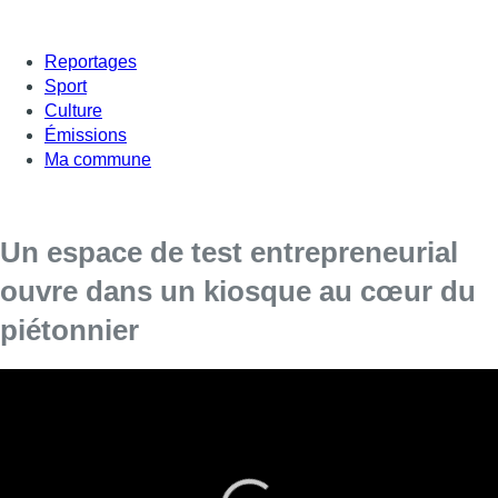
Reportages
Sport
Culture
Émissions
Ma commune
Un espace de test entrepreneurial
ouvre dans un kiosque au cœur du
piétonnier
L’inauguration a eu lieu ce mercredi.
“L’une des plus petites surfaces commerciales au cœur de
Bruxelles”, c’est avec ces mots que la Ville de Bruxelles décrit
le “Kiosk”. Cet
espace de 5,7 mètres carrés
, situé au