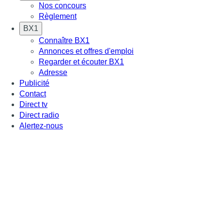
Nos concours
Règlement
BX1
Connaître BX1
Annonces et offres d'emploi
Regarder et écouter BX1
Adresse
Publicité
Contact
Direct tv
Direct radio
Alertez-nous