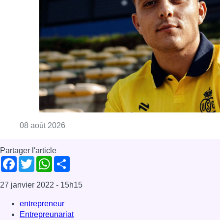
Partager l'article
Facebook
Twitter
WhatsApp
Share
27 janvier 2022
- 15h15
entrepreneur
Entrepreunariat
test entrepreunarial
Bruxelles-ville
News
Offres d’emploi