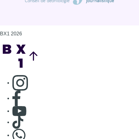
Consulter page Facebook
Consulter Youtube
Consulter TikTok
Nous rejoindre sur Whatsapp
S'abonner à notre newsletter
Connaître BX1
Publicité
Offres d'emploi
Contact
Mentions légales
Politique de cookies (UE)
Gérer les cookies