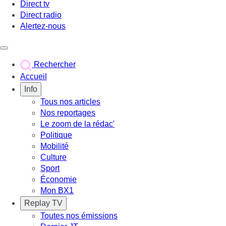
Direct tv
Direct radio
Alertez-nous
Déclencher le menu
Rechercher
Accueil
Info
Tous nos articles
Nos reportages
Le zoom de la rédac'
Politique
Mobilité
Culture
Sport
Économie
Mon BX1
Replay TV
Toutes nos émissions