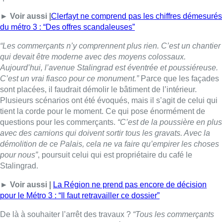
avec des camions qui doivent sortir tous les gravats. Avec la
démolition de ce Palais, cela ne va faire qu’empirer les choses
pour nous”
, poursuit celui qui est propriétaire du café le
Stalingrad.
► Voir aussi |
La Région ne prend pas encore de décision
pour le Métro 3 : “Il faut retravailler ce dossier”
De là à souhaiter l’arrêt des travaux ?
“Tous les commerçants
en ont marre. En 2023, la partie génie civile pour Stalingrad
devait être terminée pour lancer le réaménagement.
Maintenant, on nous annonce cinq à dix ans de travaux en
plus. C’est tout simplement intenable.”
Pour Ismaël Saouti, la Stib et la Région s’entêtent dans un
projet qui est trop complexe.
“Pourquoi faire ce métro quoi qu’il
en soit et quoi qu’il en coûte ?”
, se questionne-t-il.
“On est pour
le métro, mais pas dans ces conditions. On ne comprend pas
pourquoi on nous met une station dans Stalingrad alors qu’on
est très bien desservi. Je pense qu’on aurait pu choisir une
autre possibilité.”