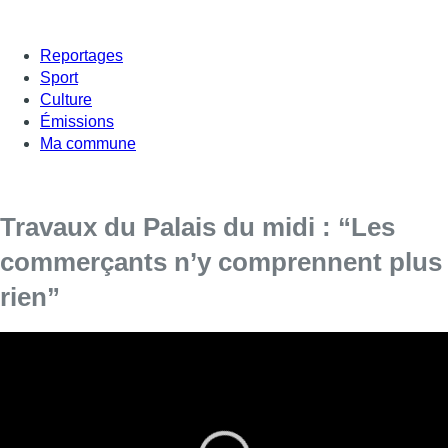
Reportages
Sport
Culture
Émissions
Ma commune
Travaux du Palais du midi : “Les
commerçants n’y comprennent plus
rien”
Ismaël Saouti, commerçant du quartier Stalingrad, était
l’invité de Fabrice Grosffiley dans “Bonjour Bruxelles”.
Objectif : expliquer les conditions de travail
catastrophiques des commerçants du quartier.
Il y a trois mois, l’annonce avait inquiété beaucoup de riverains.