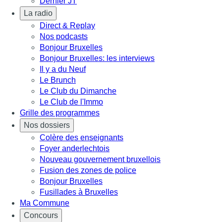
Dernier JT
La radio
Direct & Replay
Nos podcasts
Bonjour Bruxelles
Bonjour Bruxelles: les interviews
Il y a du Neuf
Le Brunch
Le Club du Dimanche
Le Club de l'Immo
Grille des programmes
Nos dossiers
Colère des enseignants
Foyer anderlechtois
Nouveau gouvernement bruxellois
Fusion des zones de police
Bonjour Bruxelles
Fusillades à Bruxelles
Ma Commune
Concours