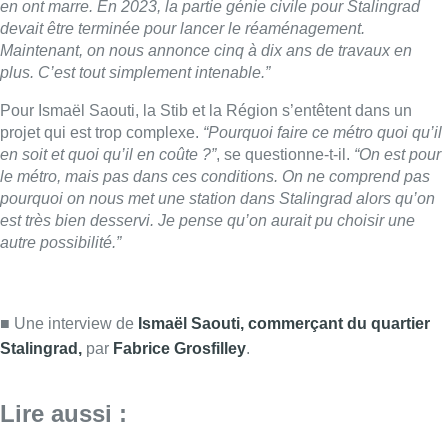
■ Une interview de
Ismaël Saouti, commerçant du quartier
Stalingrad,
par
Fabrice Grosfilley
.
Lire aussi :
Survol de Bruxelles: Berchem-
Sainte-Agathe dépose “une action
judiciaire en cessation
environnementale”