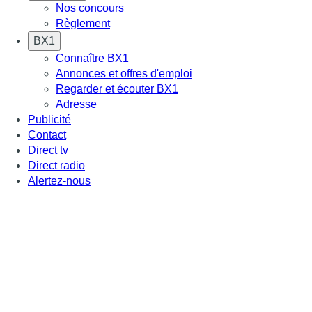
Nos concours
Règlement
BX1
Connaître BX1
Annonces et offres d'emploi
Regarder et écouter BX1
Adresse
Publicité
Contact
Direct tv
Direct radio
Alertez-nous