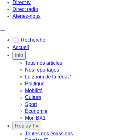
Direct tv
Direct radio
Alertez-nous
Déclencher le menu
Rechercher
Accueil
Info
Tous nos articles
Nos reportages
Le zoom de la rédac'
Politique
Mobilité
Culture
Sport
Économie
Mon BX1
Replay TV
Toutes nos émissions