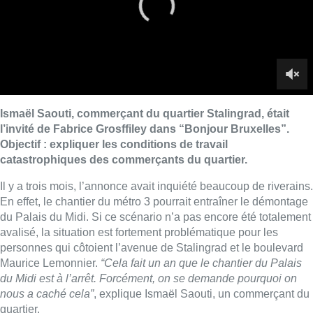
En effet, le chantier du métro 3 pourrait entraîner le démontage
du Palais du Midi. Si ce scénario n’a pas encore été totalement
avalisé, la situation est fortement problématique pour les
personnes qui côtoient l’avenue de Stalingrad et le boulevard
Maurice Lemonnier.
“Cela fait un an que le chantier du Palais
du Midi est à l’arrêt. Forcément, on se demande pourquoi on
nous a caché cela”
, explique Ismaël Saouti, un commerçant du
quartier.
► Voir aussi |
Clerfayt ne comprend pas les chiffres démesurés
du métro 3 : “Des offres scandaleuses”
“Les commerçants n’y comprennent plus rien. C’est un chantier
qui devait être moderne avec des moyens colossaux.
Aujourd’hui, l’avenue Stalingrad est éventrée et poussiéreuse.
C’est un vrai fiasco pour ce monument.”
Parce que les façades
sont placées, il faudrait démolir le bâtiment de l’intérieur.
Plusieurs scénarios ont été évoqués, mais il s’agit de celui qui
tient la corde pour le moment. Ce qui pose énormément de
questions pour les commerçants.
“C’est de la poussière en plus