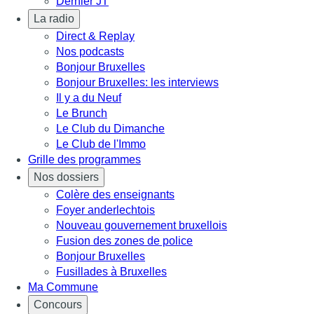
Dernier JT
La radio
Direct & Replay
Nos podcasts
Bonjour Bruxelles
Bonjour Bruxelles: les interviews
Il y a du Neuf
Le Brunch
Le Club du Dimanche
Le Club de l'Immo
Grille des programmes
Nos dossiers
Colère des enseignants
Foyer anderlechtois
Nouveau gouvernement bruxellois
Fusion des zones de police
Bonjour Bruxelles
Fusillades à Bruxelles
Ma Commune
Concours