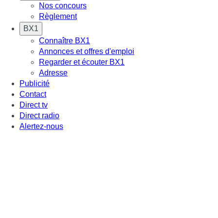
Nos concours
Règlement
BX1
Connaître BX1
Annonces et offres d'emploi
Regarder et écouter BX1
Adresse
Publicité
Contact
Direct tv
Direct radio
Alertez-nous