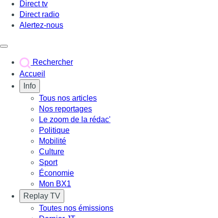
Direct tv
Direct radio
Alertez-nous
Déclencher le menu
Rechercher
Accueil
Info
Tous nos articles
Nos reportages
Le zoom de la rédac'
Politique
Mobilité
Culture
Sport
Économie
Mon BX1
Replay TV
Toutes nos émissions