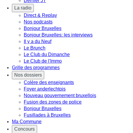
Dernier JT
La radio
Direct & Replay
Nos podcasts
Bonjour Bruxelles
Bonjour Bruxelles: les interviews
Il y a du Neuf
Le Brunch
Le Club du Dimanche
Le Club de l'Immo
Grille des programmes
Nos dossiers
Colère des enseignants
Foyer anderlechtois
Nouveau gouvernement bruxellois
Fusion des zones de police
Bonjour Bruxelles
Fusillades à Bruxelles
Ma Commune
Concours