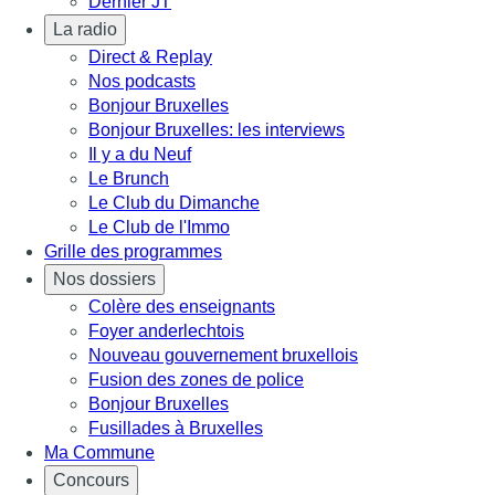
Dernier JT
La radio
Direct & Replay
Nos podcasts
Bonjour Bruxelles
Bonjour Bruxelles: les interviews
Il y a du Neuf
Le Brunch
Le Club du Dimanche
Le Club de l'Immo
Grille des programmes
Nos dossiers
Colère des enseignants
Foyer anderlechtois
Nouveau gouvernement bruxellois
Fusion des zones de police
Bonjour Bruxelles
Fusillades à Bruxelles
Ma Commune
Concours