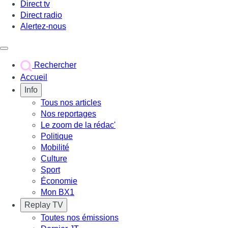
Direct tv
Direct radio
Alertez-nous
Déclencher le menu
Rechercher
Accueil
Info
Tous nos articles
Nos reportages
Le zoom de la rédac'
Politique
Mobilité
Culture
Sport
Économie
Mon BX1
Replay TV
Toutes nos émissions