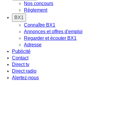
Nos concours
Règlement
BX1
Connaître BX1
Annonces et offres d'emploi
Regarder et écouter BX1
Adresse
Publicité
Contact
Direct tv
Direct radio
Alertez-nous