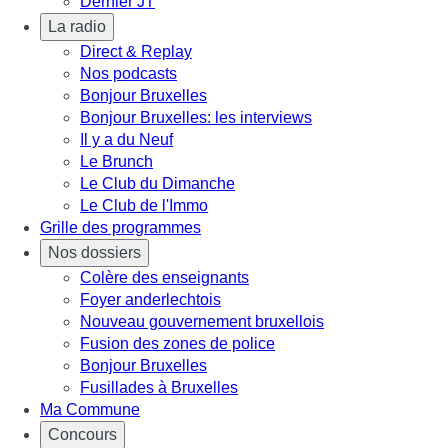
Dernier JT
La radio
Direct & Replay
Nos podcasts
Bonjour Bruxelles
Bonjour Bruxelles: les interviews
Il y a du Neuf
Le Brunch
Le Club du Dimanche
Le Club de l'Immo
Grille des programmes
Nos dossiers
Colère des enseignants
Foyer anderlechtois
Nouveau gouvernement bruxellois
Fusion des zones de police
Bonjour Bruxelles
Fusillades à Bruxelles
Ma Commune
Concours