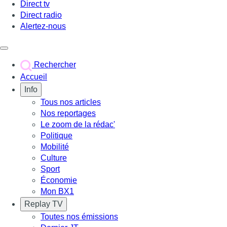
Direct tv
Direct radio
Alertez-nous
Déclencher le menu
Rechercher
Accueil
Info
Tous nos articles
Nos reportages
Le zoom de la rédac'
Politique
Mobilité
Culture
Sport
Économie
Mon BX1
Replay TV
Toutes nos émissions