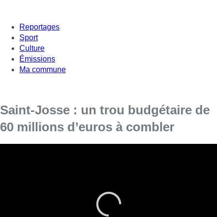
Reportages
Sport
Culture
Émissions
Ma commune
Saint-Josse : un trou budgétaire de
60 millions d’euros à combler
60 millions d’euros sont nécessaires pour
renflouer les caisses de Saint-Josse. On savait
que la commune était dans le rouge, mais on
apprend désormais l’existence de dettes
supplémentaires.