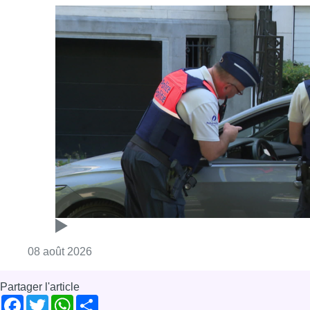
Consulter l'article "Marathon de contrôles d
08 août 2026
Partager l'article
Facebook
Twitter
WhatsApp
Share
29 septembre 2025
- 18h00
Budget
Emir Kir
News
Politique
Reportages
Saint-Josse-ten-Noode
Offres d’emploi