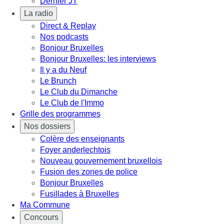
Dernier JT
La radio
Direct & Replay
Nos podcasts
Bonjour Bruxelles
Bonjour Bruxelles: les interviews
Il y a du Neuf
Le Brunch
Le Club du Dimanche
Le Club de l'Immo
Grille des programmes
Nos dossiers
Colère des enseignants
Foyer anderlechtois
Nouveau gouvernement bruxellois
Fusion des zones de police
Bonjour Bruxelles
Fusillades à Bruxelles
Ma Commune
Concours