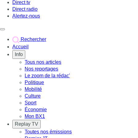
Direct tv
Direct radio
Alertez-nous
Déclencher le menu
Rechercher
Accueil
Info
Tous nos articles
Nos reportages
Le zoom de la rédac'
Politique
Mobilité
Culture
Sport
Économie
Mon BX1
Replay TV
Toutes nos émissions