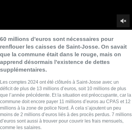
Les comptes 2024 ont été clôturés à Saint-Josse avec un
déficit de plus de 13 millions d’euros, soit 10 millions de plus
que l’année précédente. Et la situation est préoccupante, car la
commune doit encore payer 11 millions d’euros au CPAS et 12
millions à la zone de police Nord. À cela s’ajoutent un peu
moins de 2 millions d’euros liés à des procès perdus. 7 millions
d’euros sont aussi à trouver pour couvrir les frais mensuels,
comme les salaires.
Un total donc chiffré par La DH à 60 millions d’euros. Cela a
été confirmé par le bourgmestre Emir Kir lors du dernier conseil
communal. Il avait déjà appelé la Région à l’aide fin août face à
des comptes communaux dans le rouge. Il demande
maintenant aux conseillers communaux de l’autoriser à signer
une convention avec la Région bruxelloise en vue d’un
refinancement. Il est également prévu une augmentation
drastique du précompte immobilier.
Ce cas n’est pas exceptionnel : une dizaine de communes
bruxelloises se trouvent dans une situation financière qui les
oblige à demander de l’aide à la Région. Dans l’opposition