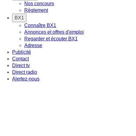
Nos concours
Règlement
BX1
Connaître BX1
Annonces et offres d'emploi
Regarder et écouter BX1
Adresse
Publicité
Contact
Direct tv
Direct radio
Alertez-nous