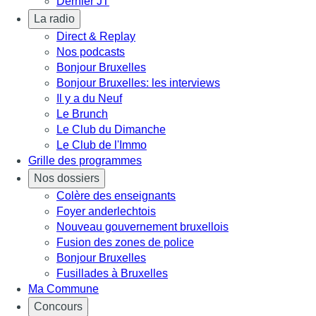
Dernier JT
La radio
Direct & Replay
Nos podcasts
Bonjour Bruxelles
Bonjour Bruxelles: les interviews
Il y a du Neuf
Le Brunch
Le Club du Dimanche
Le Club de l'Immo
Grille des programmes
Nos dossiers
Colère des enseignants
Foyer anderlechtois
Nouveau gouvernement bruxellois
Fusion des zones de police
Bonjour Bruxelles
Fusillades à Bruxelles
Ma Commune
Concours