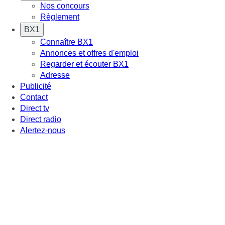
Nos concours
Règlement
BX1
Connaître BX1
Annonces et offres d'emploi
Regarder et écouter BX1
Adresse
Publicité
Contact
Direct tv
Direct radio
Alertez-nous