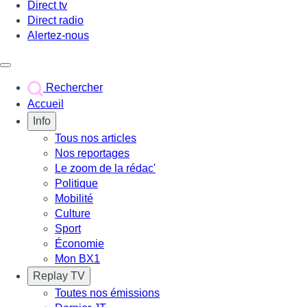
Direct tv
Direct radio
Alertez-nous
Déclencher le menu
Rechercher
Accueil
Info
Tous nos articles
Nos reportages
Le zoom de la rédac'
Politique
Mobilité
Culture
Sport
Économie
Mon BX1
Replay TV
Toutes nos émissions