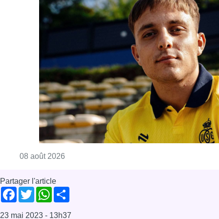
Consulter l'article "L’Union Saint-Gilloise at
08 août 2026
Partager l'article
Facebook
Twitter
WhatsApp
Share
23 mai 2023
- 13h37
incinérateur
protoxyde d'azote
News
Offres d’emploi