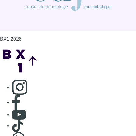
Consulter page Instagram
Consulter page Facebook
Consulter Youtube
Consulter TikTok
Nous rejoindre sur Whatsapp
S'abonner à notre newsletter
Connaître BX1
Publicité
Offres d'emploi
Contact
Mentions légales
Politique de cookies (UE)
Gérer les cookies