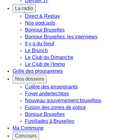
Dernier JT
La radio
Direct & Replay
Nos podcasts
Bonjour Bruxelles
Bonjour Bruxelles: les interviews
Il y a du Neuf
Le Brunch
Le Club du Dimanche
Le Club de l'Immo
Grille des programmes
Nos dossiers
Colère des enseignants
Foyer anderlechtois
Nouveau gouvernement bruxellois
Fusion des zones de police
Bonjour Bruxelles
Fusillades à Bruxelles
Ma Commune
Concours