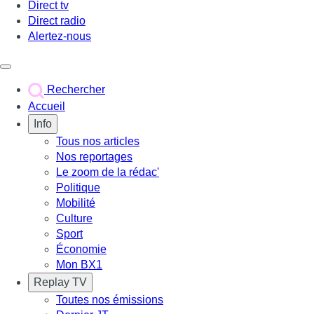
Direct tv
Direct radio
Alertez-nous
Déclencher le menu
Rechercher
Accueil
Info
Tous nos articles
Nos reportages
Le zoom de la rédac'
Politique
Mobilité
Culture
Sport
Économie
Mon BX1
Replay TV
Toutes nos émissions