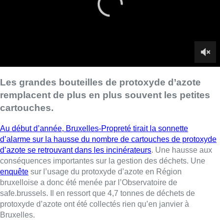
d’alarme sur la hausse du nombre de cartouches de protoxyde
d’azote se retrouvant dans les incinérateurs
. Une hausse aux
conséquences importantes sur la gestion des déchets. Une
enquête
sur l’usage du protoxyde d’azote en Région
bruxelloise a donc été menée par l’Observatoire de
safe.brussels. Il en ressort que 4,7 tonnes de déchets de
protoxyde d’azote ont été collectés rien qu’en janvier à
Bruxelles.
►
Reportage |
Comment les bonbonnes de protoxyde d’azote
chamboulent la gestion des déchets
Le traitement des bouteilles de protoxyde d’azote – ce fameux
gaz hilarant que certains utilisent de manière récréative –
devient dangereux dans les incinérateurs bruxellois car il
provoque de plus en plus d’explosions. Safe.brussels constate
dans son enquête que les bonbonnes utilisées deviennent de
plus en plus grandes, celles-ci étant souvent partagées entre
plusieurs personnes. Les versions de 1 à 5 L pouvant contenir
l’équivalent de 80 à 240 mini-cartouches sont aussi plus
rentables. Or, plus la bonbonne est grande, plus les dégâts