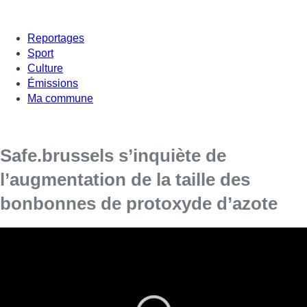
Reportages
Sport
Culture
Émissions
Ma commune
Safe.brussels s’inquiète de
l’augmentation de la taille des
bonbonnes de protoxyde d’azote
Les grandes bouteilles de protoxyde d’azote
remplacent de plus en plus souvent les petites
cartouches.
Au début d’année, Bruxelles-Propreté tirait la sonnette