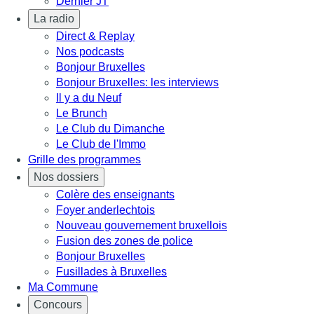
Dernier JT
La radio
Direct & Replay
Nos podcasts
Bonjour Bruxelles
Bonjour Bruxelles: les interviews
Il y a du Neuf
Le Brunch
Le Club du Dimanche
Le Club de l'Immo
Grille des programmes
Nos dossiers
Colère des enseignants
Foyer anderlechtois
Nouveau gouvernement bruxellois
Fusion des zones de police
Bonjour Bruxelles
Fusillades à Bruxelles
Ma Commune
Concours