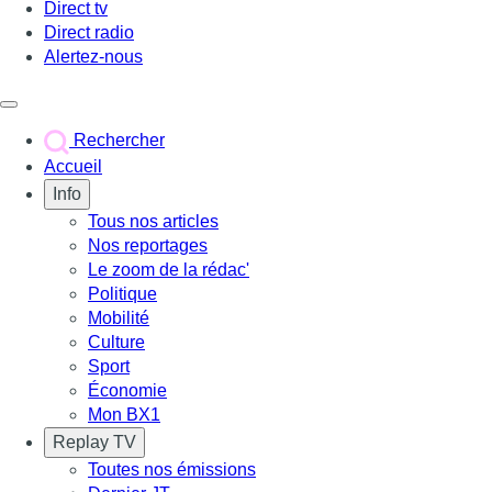
Direct tv
Direct radio
Alertez-nous
Déclencher le menu
Rechercher
Accueil
Info
Tous nos articles
Nos reportages
Le zoom de la rédac'
Politique
Mobilité
Culture
Sport
Économie
Mon BX1
Replay TV
Toutes nos émissions