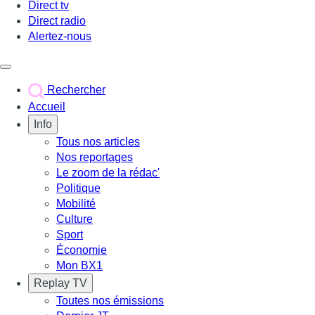
Direct tv
Direct radio
Alertez-nous
Déclencher le menu
Rechercher
Accueil
Info
Tous nos articles
Nos reportages
Le zoom de la rédac'
Politique
Mobilité
Culture
Sport
Économie
Mon BX1
Replay TV
Toutes nos émissions