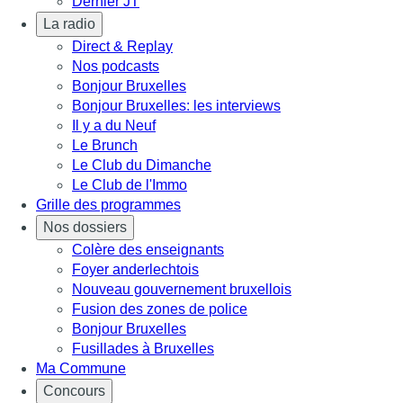
Dernier JT
La radio
Direct & Replay
Nos podcasts
Bonjour Bruxelles
Bonjour Bruxelles: les interviews
Il y a du Neuf
Le Brunch
Le Club du Dimanche
Le Club de l'Immo
Grille des programmes
Nos dossiers
Colère des enseignants
Foyer anderlechtois
Nouveau gouvernement bruxellois
Fusion des zones de police
Bonjour Bruxelles
Fusillades à Bruxelles
Ma Commune
Concours