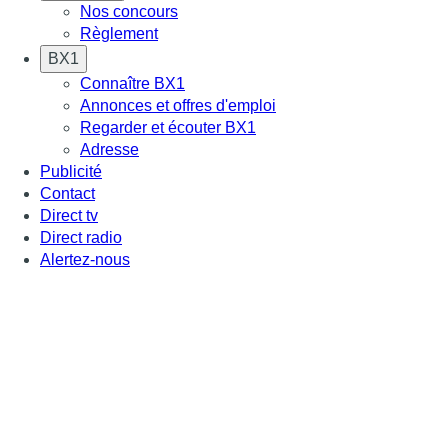
Nos concours
Règlement
BX1
Connaître BX1
Annonces et offres d'emploi
Regarder et écouter BX1
Adresse
Publicité
Contact
Direct tv
Direct radio
Alertez-nous