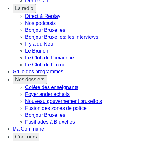
Dernier JT
La radio
Direct & Replay
Nos podcasts
Bonjour Bruxelles
Bonjour Bruxelles: les interviews
Il y a du Neuf
Le Brunch
Le Club du Dimanche
Le Club de l'Immo
Grille des programmes
Nos dossiers
Colère des enseignants
Foyer anderlechtois
Nouveau gouvernement bruxellois
Fusion des zones de police
Bonjour Bruxelles
Fusillades à Bruxelles
Ma Commune
Concours