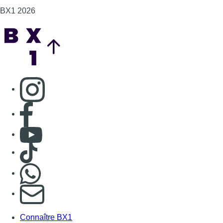
BX1 2026
Back to top
Consulter page Instagram
Consulter page Facebook
Consulter Youtube
Consulter TikTok
Nous rejoindre sur Whatsapp
S'abonner à notre newsletter
Connaître BX1