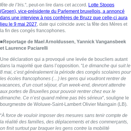
fête de l’Iris.
“, peut-on lire dans cet accord.
Lotte Stoops
(Groen), vice-présidente du Parlement bruxellois, a annoncé
dans une interview à nos confrères de Bruzz que celle-ci aura
lieu le 9 mai 2027
, date qui coïncide avec la fête des Mères et
la fin des congés francophones.
■Reportage de Mael Arnoldussen, Yannick Vangansbeek
et Laurence Paciarelli
Une déclaration qui a provoqué une levée de boucliers autant
dans la majorité que dans l’opposition. “
Le dimanche qui suit le
8 mai, c’est généralement la période des congés scolaires pour
les écoles francophones (…) les gens qui voudront rentrer de
vacances, d’un court séjour, d’un week-end, devront attendre
aux portes de Bruxelles pour pouvoir rentrer chez eux le
dimanche. Ce n’est quand même pas très sérieux
“, souligne le
bourgmestre de Woluwe-Saint-Lambert Olivier Maingain (LB).
“
À force de vouloir imposer des mesures sans tenir compte de
la réalité des familles, des déplacements et des commerçants,
on finit surtout par braquer les gens contre la mobilité