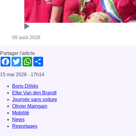
Consulter l'article "Meyboom: Jean Vander
09 août 2026
Partager l'article
Facebook
Twitter
WhatsApp
Share
15 mai 2026
- 17h14
Boris Dilliès
Elke Van den Brandt
Journée sans voiture
Olivier Maingain
Mobilité
News
Reportages