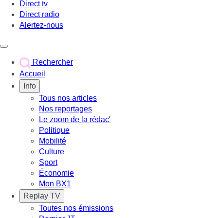
Direct tv
Direct radio
Alertez-nous
Déclencher le menu
Rechercher
Accueil
Info
Tous nos articles
Nos reportages
Le zoom de la rédac'
Politique
Mobilité
Culture
Sport
Économie
Mon BX1
Replay TV
Toutes nos émissions