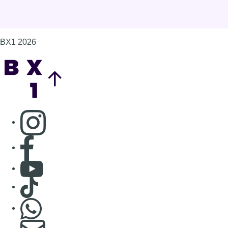
BX1 2026
Back to top
Consulter page Instagram
Consulter page Facebook
Consulter Youtube
Consulter TikTok
Nous rejoindre sur Whatsapp
S'abonner à notre newsletter