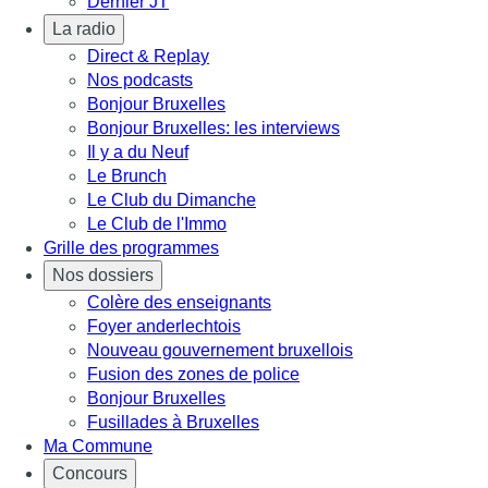
Dernier JT
La radio
Direct & Replay
Nos podcasts
Bonjour Bruxelles
Bonjour Bruxelles: les interviews
Il y a du Neuf
Le Brunch
Le Club du Dimanche
Le Club de l'Immo
Grille des programmes
Nos dossiers
Colère des enseignants
Foyer anderlechtois
Nouveau gouvernement bruxellois
Fusion des zones de police
Bonjour Bruxelles
Fusillades à Bruxelles
Ma Commune
Concours