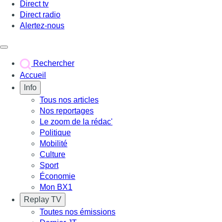
Direct tv
Direct radio
Alertez-nous
Déclencher le menu
Rechercher
Accueil
Info
Tous nos articles
Nos reportages
Le zoom de la rédac'
Politique
Mobilité
Culture
Sport
Économie
Mon BX1
Replay TV
Toutes nos émissions