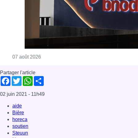
Consulter l'article "La grève chez Bpost a eu 
07 août 2026
Partager l'article
Facebook
Twitter
WhatsApp
Share
02 juin 2021
- 11h49
aide
Bière
horeca
soutien
Steuun