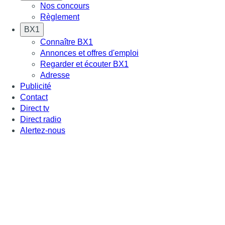
Nos concours
Règlement
BX1
Connaître BX1
Annonces et offres d'emploi
Regarder et écouter BX1
Adresse
Publicité
Contact
Direct tv
Direct radio
Alertez-nous